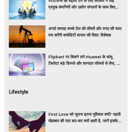
स्टार्टअप्स को बढ़ावा देने के लिए सरकार ने कई
प्रमुख कंपनियों और उद्योग संगठनों के साथ किए
रणनीतिक समझौते
अगले सप्ताह कच्चे तेल की कीमतें और रुपए की चाल
तय करेंगी कमोडिटी बाजार की दिशा: विशेषज्ञ
Flipkart पर बिकने लगे Huawei के धांसू
टैबलेट! बड़े डिस्प्ले और शानदार फीचर्स से लैस, जानें
कीमत और खासियत
Lifestyle
First Love को भूलना इतना मुश्किल क्यों? पहली
मोहब्बत की याद बार-बार क्यों आती है, जानें इसके
पीछे का विज्ञान