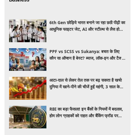
6th Gen छोड़िये भारत बनाने जा रहा छठी पीढ़ी का
आधुनिक फाइटर जेट, AI और स्टील्थ से लैस होगा
भविष्य का लड़ाकू विमान
PPF vs SCSS vs Sukanya: बचत के लिए
कौन सा ऑप्शन है बेस्ट? ब्याज, लॉक-इन और टैक्स
के हिसाब से समझें पूरा गणित
आटा-दाल से लेकर तेल तक पर बढ़ सकता है खर्च!
दुनिया में खाने-पीने की चीजें हुईं महंगी, 3 साल के
रिकॉर्ड स्तर पर महंगाई
RBI का बड़ा फैसला! इन बैंकों के नियमों में बदलाव,
होम लोन ग्राहकों को राहत और बैंकिंग फ्रॉड पर
कसेगा शिकंजा