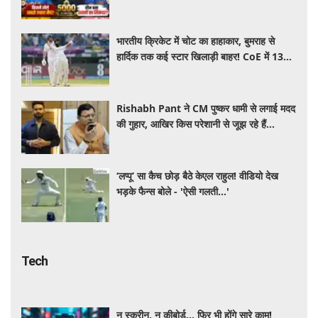
सचिन-कोहली समेत बड़े रिकॉर्ड
भारतीय क्रिकेट में चोट का हाहाकार, बुमराह से
हार्दिक तक कई स्टार खिलाड़ी बाहर! CoE में 13
क्रिकेटरों का चल रहा इलाज
Rishabh Pant ने CM पुष्कर धामी से लगाई मदद
की गुहार, आखिर किस परेशानी से जूझ रहे हैं
क्रिकेटर
‘लप्पू’ सा कैच छोड़ बैठे केएल राहुल! वीडियो देख
भड़के फैन्स बोले - 'ऐसी गलती...'
Tech
न स्क्रीन, न कीबोर्ड... फिर भी होंगे सारे काम!