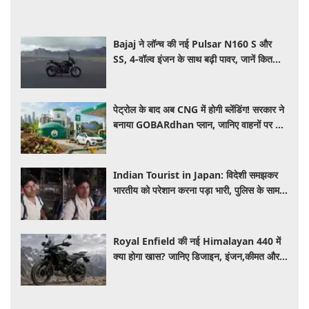
Bajaj ने लॉन्च की नई Pulsar N160 S और
SS, 4-वॉल्व इंजन के साथ बढ़ी पावर, जानें कितनी है
कीमत और क्या-क्या मिलेगा खास
पेट्रोल के बाद अब CNG में होगी ब्लेंडिंग! सरकार ने
बनाया GOBARdhan प्लान, जानिए वाहनों पर क्या
होगा असर
Indian Tourist in Japan: विदेशी समझकर
भारतीय को परेशान करना पड़ा भारी, पुलिस के सामने
मैनेजर की हुई फजीहत
Royal Enfield की नई Himalayan 440 में
क्या होगा खास? जानिए डिजाइन, इंजन,कीमत और
फीचर्स की डिटेल