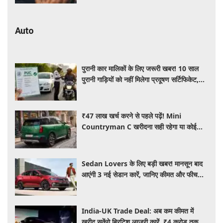
Auto
पुरानी कार मालिकों के लिए जरूरी खबर! 10 साल
पुरानी गाड़ियों को नहीं मिलेगा प्रदूषण सर्टिफिकेट,
जानिए नए नियम
₹47 लाख खर्च करने से पहले पढ़ें! Mini
Countryman C खरीदना सही रहेगा या कोई
दूसरी लग्जरी SUV है बेहतर?
Sedan Lovers के लिए बड़ी खबर! मानसून बाद
आएंगी 3 नई सेडान कारें, जानिए कीमत और फीचर्स
की पूरी जानकारी
India-UK Trade Deal: अब कम कीमत में
खरीद सकेंगे ब्रिटिश लग्जरी कारें, ₹4 करोड़ तक