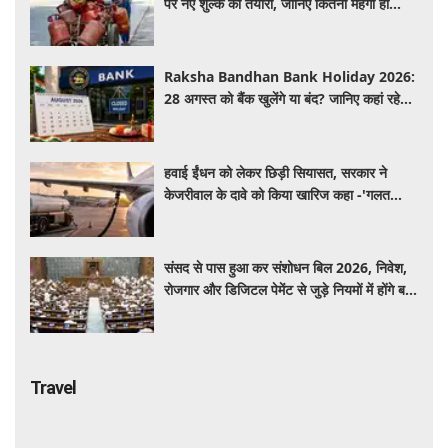
पर नए शुल्क की तैयारी, जानिए कितना महंगा हो
सकता है सिलेंडर
Raksha Bandhan Bank Holiday 2026:
28 अगस्त को बैंक खुलेंगे या बंद? जानिए कहां रहेगी
छुट्टी और कहां होगा कामकाज
हवाई ईंधन को लेकर छिड़ी सियासत, सरकार ने
केजरीवाल के दावे को किया खारिज कहा -'गलत
बयान न दें'
संसद से पास हुआ कर संशोधन बिल 2026, निवेश,
रोजगार और डिजिटल पेमेंट से जुड़े नियमों में होंगे बड़े
बदलाव
Travel