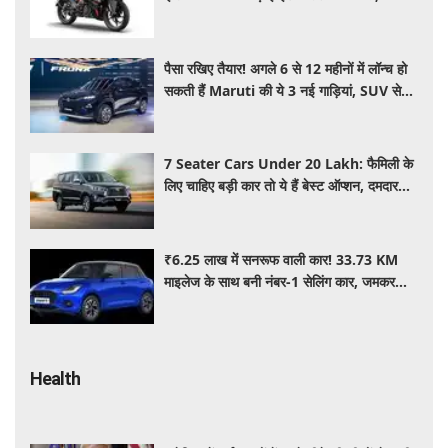
₹15,000 महंगी हुई पावरफुल बाइक
पैसा रखिए तैयार! अगले 6 से 12 महीनों में लॉन्च हो
सकती हैं Maruti की ये 3 नई गाड़ियां, SUV से
MPV तक होगा धमाका
7 Seater Cars Under 20 Lakh: फैमिली के
लिए चाहिए बड़ी कार तो ये हैं बेस्ट ऑप्शन, दमदार
फीचर्स के साथ 20 लाख के अंदर कीमत
₹6.25 लाख में सनरूफ वाली कार! 33.73 KM
माइलेज के साथ बनी नंबर-1 सेलिंग कार, जमकर
खरीद रहे ग्राहक
Health