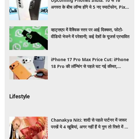
Upcoming Phones India: 10 से 16
अगस्त के बीच लॉन्च होंगे ये 5 नए स्मार्टफोन, Pixel
11 Series समेत यहाँ देखे पूरी लिस्ट
व्हाट्सएप में वैश्विक स्तर पर आई दिक्कत, फोटो-
वीडियो भेजने में परेशानी; कई देशों के यूजर्स प्रभावित
iPhone 17 Pro Max Price Cut: iPhone
18 Pro की लॉन्चिंग से पहले घट गई कीमत,
Flipkart Sale में मिल रहा बड़ा डिस्काउंट
Lifestyle
Chanakya Niti: शादी से पहले पार्टनर में जरूर
परखें ये 4 खूबियां, अगर नहीं हैं ये गुण तो रिश्ते में बढ़
सकती हैं परेशानियां