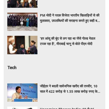
मुक्केबाज से जुड़ा दिलचस्प किस्सा
PM मोदी ने पदक विजेता भारतीय खिलाड़ियों से की
मुलाकात, उपलब्धियों की सराहना करते हुए कही बड़ी
बात
'हर आंसू की बूंद से लग रहा था जैसे गोल्ड मेडल
टपक रहा है', मीराबाई चानू से बोले पीएम मोदी
Tech
जीईएम ने बदली सार्वजनिक खरीद की तस्वीर, 10
साल में 422 करोड़ से 1.55 लाख करोड़ रुपए के
पार पहुंचा कारोबार: पीयूष गोयल