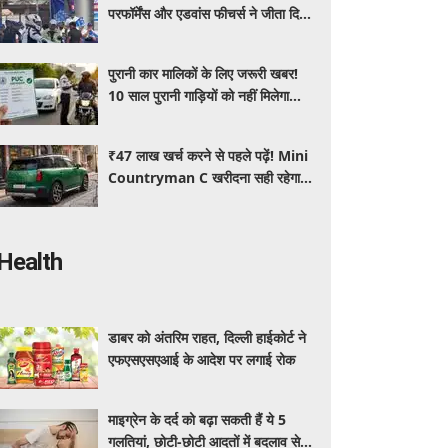
परफॉर्मेंस और एडवांस फीचर्स ने जीता दिल,
जानें कीमत और पूरी डिटेल
पुरानी कार मालिकों के लिए जरूरी खबर!
10 साल पुरानी गाड़ियों को नहीं मिलेगा
प्रदूषण सर्टिफिकेट, जानिए नए नियम
₹47 लाख खर्च करने से पहले पढ़ें! Mini
Countryman C खरीदना सही रहेगा या
कोई दूसरी लग्जरी SUV है बेहतर?
Health
डाबर को अंतरिम राहत, दिल्ली हाईकोर्ट ने
एफएसएसएआई के आदेश पर लगाई रोक
माइग्रेन के दर्द को बढ़ा सकती हैं ये 5
गलतियां, छोटी-छोटी आदतों में बदलाव से