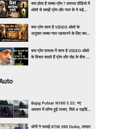
क्या होता है सच्चा प्रेम ? वायरल वीडियो में
ओशो से समझें प्रेम और प्यार के ये बड़े
अंतर
क्या प्रेम सत्य है VIDEO ओशो के
अनुसार सच्चा प्यार पहचानने के लिए समझें
ये 7 बातें
क्या प्रेम वास्तव में सत्य है VIDEO ओशो
के विचार बताते हैं प्रेम और मोह के बीच का
अंतर
Auto
Bajaj Pulsar N160 S SS: नए
अवतार में लॉन्च हुई पल्सर, मिले 4 राइडिंग
मोड्स और एडवांस फीचर्स, जानें कीमत और
खूबियां
धोनी ने चलाई KTM 390 Duke, दमदार