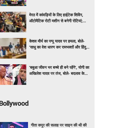
विराजमान हैं हनुमान जी
मेरठ में कांवड़ियों के लिए हाईटेक शिविर,
ऑटोमैटिक रोटी मशीन से बनेगी रोटियां;
सुरक्षा से चिकित्सा तक तकनीक का सहारा
केशव मौर्य का पप्पू यादव पर हमला, बोले-
‘साधु का वेश धारण कर रामभक्तों और हिंदुओं
का किया अपमान’
‘बबुआ जीवन भर बच्चे ही बने रहेंगे’, योगी का
अखिलेश यादव पर तंज, बोले- बदलाव के
लिए फील्ड में उतरना पड़ता है
Bollywood
गीता कपूर की सलाह पर साइन की थी की