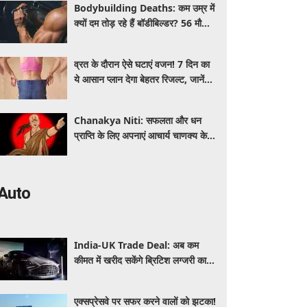
Bodybuilding Deaths: कम उम्र में
क्यों दम तोड़ रहे हैं बॉडीबिल्डर? 56 मौतों
ने बढ़ाई एक्सपर्ट्स की चिंता
व्रत के दौरान ऐसे घटाएं वजन! 7 दिन का
ये आसान प्लान देगा बेहतर रिजल्ट, जानें
क्या खाएं और क्या नहीं
Chanakya Niti: सफलता और धन
प्राप्ति के लिए अपनाएं आचार्य चाणक्य के ये
नवरत्न, बदल जाएगी किस्मत
Auto
India-UK Trade Deal: अब कम
कीमत में खरीद सकेंगे ब्रिटिश लग्जरी कारें,
₹4 करोड़ तक सस्ती हुईं कई हाई-एंड
मॉडल
एक्सप्रेसवे पर सफर करने वालों को झटका!