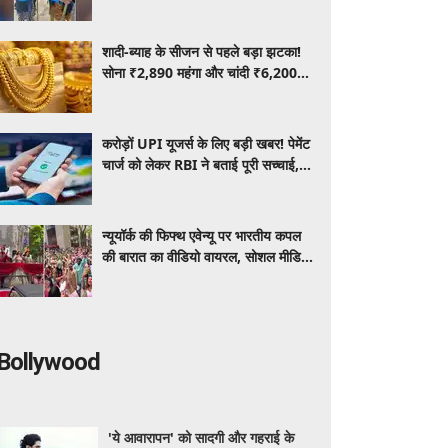
वीडियो वायरल
शादी-ब्याह के सीजन से पहले बड़ा झटका!
सोना ₹2,890 महंगा और चांदी ₹6,200
उछली, जानिए आज के ताजा भाव
करोड़ों UPI यूजर्स के लिए बड़ी खबर! पेमेंट
चार्ज को लेकर RBI ने बताई पूरी सच्चाई,
कहा -'घबराए नहीं....'
न्यूयॉर्क की फिफ्थ एवेन्यू पर भारतीय कपल
की बारात का वीडियो वायरल, सोशल मीडिया
पर चर्चा तेज
Bollywood
'ये आवारापन' को सादगी और गहराई के