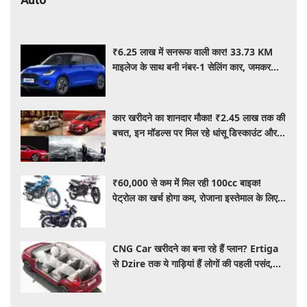
₹6.25 लाख में सनरूफ वाली कार! 33.73 KM
माइलेज के साथ बनी नंबर-1 सेलिंग कार, जमकर
खरीद रहे ग्राहक
कार खरीदने का शानदार मौका! ₹2.45 लाख तक की
बचत, इन मॉडल्स पर मिल रहे धांसू डिस्काउंट और
ऑफर्स
₹60,000 से कम में मिल रही 100cc बाइक!
पेट्रोल का खर्च होगा कम, रोजाना इस्तेमाल के लिए है
शानदार ऑप्शन
CNG Car खरीदने का बना रहे हैं प्लान? Ertiga
से Dzire तक ये गाड़ियां हैं लोगों की पहली पसंद,
कीमत और माइलेज जानें