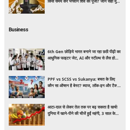
किस समय करें भगवान शिव की पूजा? जानें सही मुहूर्त
और पूजा विधि
Business
6th Gen छोड़िये भारत बनाने जा रहा छठी पीढ़ी का
आधुनिक फाइटर जेट, AI और स्टील्थ से लैस होगा
भविष्य का लड़ाकू विमान
PPF vs SCSS vs Sukanya: बचत के लिए
कौन सा ऑप्शन है बेस्ट? ब्याज, लॉक-इन और टैक्स
के हिसाब से समझें पूरा गणित
आटा-दाल से लेकर तेल तक पर बढ़ सकता है खर्च!
दुनिया में खाने-पीने की चीजें हुईं महंगी, 3 साल के
रिकॉर्ड स्तर पर महंगाई