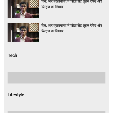
चेस: आर प्रज्ञानानंद ने जीता सेंट लुइस रैपिड और
ब्लिट्ज का खिताब
चेस: आर प्रज्ञानानंद ने जीता सेंट लुइस रैपिड और
ब्लिट्ज का खिताब
Tech
व्हाट्सएप मैलवेयर हमले से 10,000 से अधिक
भारतीयों को बचाया गया: सरकार
Amazon-Flipkart Sale: फ्रीडम सेल में सस्ते
हुए स्मार्टफोन और ईयरबड्स, जानें किन प्रोडक्ट्स
पर मिल रही बंपर डील