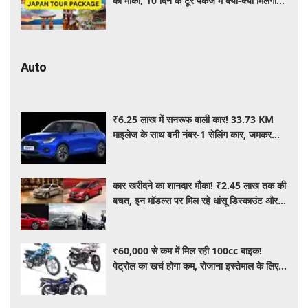
का मौका, 10 दिन के टूर पैकेज में क्या-क्या मिलेगा?
जानें पूरी जानकारी
Auto
₹6.25 लाख में सनरूफ वाली कार! 33.73 KM
माइलेज के साथ बनी नंबर-1 सेलिंग कार, जमकर
खरीद रहे ग्राहक
कार खरीदने का शानदार मौका! ₹2.45 लाख तक की
बचत, इन मॉडल्स पर मिल रहे धांसू डिस्काउंट और
ऑफर्स
₹60,000 से कम में मिल रही 100cc बाइक!
पेट्रोल का खर्च होगा कम, रोजाना इस्तेमाल के लिए है
शानदार ऑप्शन