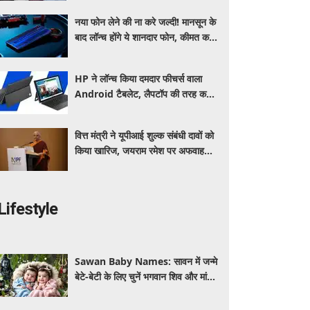
पूरी डिटेल
नया फोन लेने की ना करे जल्दी! मानसून के
बाद लॉन्च होंगे ये शानदार फोन, कीमत कम
लेकिन फीचर्स होंगे जबरदस्त
HP ने लॉन्च किया दमदार फीचर्स वाला
Android टैबलेट, लैपटॉप की तरह करें
इस्तेमाल, जानें कीमत, स्पेसिफिकेशन और
खूबियां
वित्त मंत्री ने यूपीआई शुल्क संबंधी दावों को
किया खारिज, जयराम रमेश पर अफवाह
फैलाने का आरोप
Lifestyle
Sawan Baby Names: सावन में जन्मे
बेटे-बेटी के लिए चुनें भगवान शिव और मां
पार्वती से जुड़े यूनिक, ट्रेंडी और शुभ 10
नाम, देखे लिस्ट