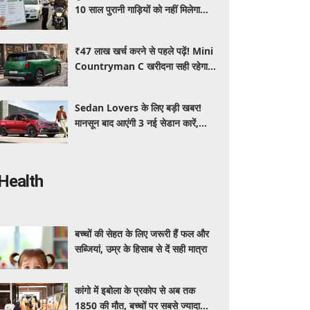
10 साल पुरानी गाड़ियों को नहीं मिलेगा
प्रदूषण सर्टिफिकेट, जानिए नए नियम
₹47 लाख खर्च करने से पहले पढ़ें! Mini
Countryman C खरीदना सही रहेगा या
कोई दूसरी लग्जरी SUV है बेहतर?
Sedan Lovers के लिए बड़ी खबर!
मानसून बाद आएंगी 3 नई सेडान कारें,
जानिए कीमत और फीचर्स की पूरी जानकारी
Health
बच्चों की सेहत के लिए जरूरी हैं फल और
सब्जियां, उम्र के हिसाब से दें सही मात्रा
कांगो में इबोला के प्रकोप से अब तक
1850 की मौत, बच्चों पर सबसे ज्यादा