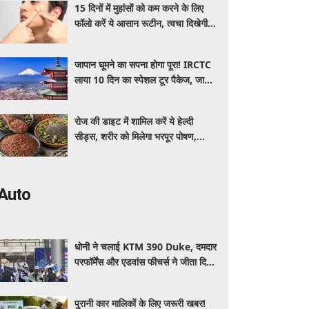
15 दिनों में मुहांसों को कम करने के लिए
फॉलो करें ये आसान रूटीन, त्वचा दिखेगी
ज्यादा साफ और ग्लोइंग
जापान घूमने का सपना होगा पूरा! IRCTC
लाया 10 दिन का स्पेशल टूर पैकेज, जानें
कीमत और सुविधाएं
रोज की डाइट में शामिल करें ये हेल्दी
सीड्स, शरीर को मिलेगा भरपूर पोषण,
इम्यूनिटी होगी मजबूत और कई बीमारियां
रहेंगी दूर
Auto
धोनी ने चलाई KTM 390 Duke, दमदार
परफॉर्मेंस और एडवांस फीचर्स ने जीता दिल,
जानें कीमत और पूरी डिटेल
पुरानी कार मालिकों के लिए जरूरी खबर!