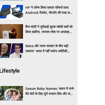
HP ने लॉन्च किया दमदार फीचर्स वाला
Android टैबलेट, लैपटॉप की तरह करें
इस्तेमाल, जानें कीमत, स्पेसिफिकेशन और
खूबियां
वित्त मंत्री ने यूपीआई शुल्क संबंधी दावों को
किया खारिज, जयराम रमेश पर अफवाह
फैलाने का आरोप
Meta और भारत सरकार के बीच बढ़ी
तकरार! 'भारत में नहीं चलेगा अमेरिकी
कानून', एल्गोरिदम को लेकर बड़ा विवाद
Lifestyle
Sawan Baby Names: सावन में जन्मे
बेटे-बेटी के लिए चुनें भगवान शिव और मां
पार्वती से जुड़े यूनिक, ट्रेंडी और शुभ 10
नाम, देखे लिस्ट