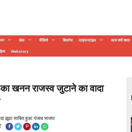
ंजन
खेल
वीडियो
बिज़नेस
लाइफस्टाइल
आज क्यों खास
ित्य
Webstory
का खनन राजस्व जुटाने का वादा
दा झूठा साबित हुआ: पंजाब भाजपा
T