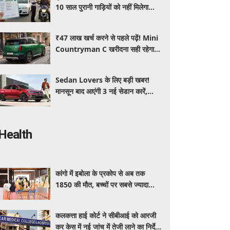
10 साल पुरानी गाड़ियों को नहीं मिलेगा
प्रदूषण सर्टिफिकेट, जानिए नए नियम
₹47 लाख खर्च करने से पहले पढ़ें! Mini
Countryman C खरीदना सही रहेगा या
कोई दूसरी लग्जरी SUV है बेहतर?
Sedan Lovers के लिए बड़ी खबर!
मानसून बाद आएंगी 3 नई सेडान कारें,
जानिए कीमत और फीचर्स की पूरी जानकारी
Health
कांगो में इबोला के प्रकोप से अब तक
1850 की मौत, बच्चों पर सबसे ज्यादा
असर
कलकत्ता हाई कोर्ट ने सीबीआई को आरजी
कर केस में नई जांच में तेजी लाने का निर्देश