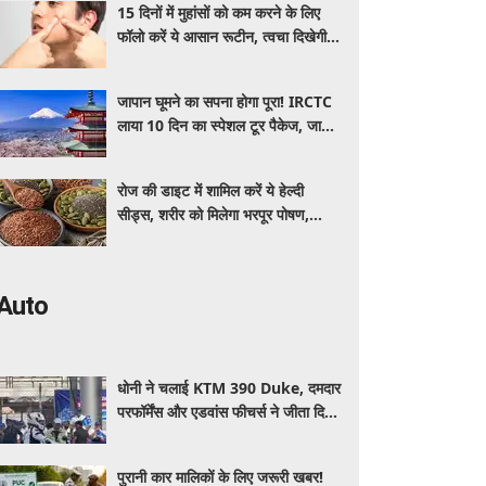
15 दिनों में मुहांसों को कम करने के लिए
फॉलो करें ये आसान रूटीन, त्वचा दिखेगी
ज्यादा साफ और ग्लोइंग
जापान घूमने का सपना होगा पूरा! IRCTC
लाया 10 दिन का स्पेशल टूर पैकेज, जानें
कीमत और सुविधाएं
रोज की डाइट में शामिल करें ये हेल्दी
सीड्स, शरीर को मिलेगा भरपूर पोषण,
इम्यूनिटी होगी मजबूत और कई बीमारियां
रहेंगी दूर
Auto
धोनी ने चलाई KTM 390 Duke, दमदार
परफॉर्मेंस और एडवांस फीचर्स ने जीता दिल,
जानें कीमत और पूरी डिटेल
पुरानी कार मालिकों के लिए जरूरी खबर!