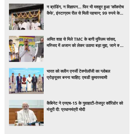
न ब्रांडिंग, न विज्ञापन... फिर भी मशहूर हुआ ‘कॉकरोच
कैफे’, इंस्टाग्राम रील से मिली पहचान; 99 रुपये के
अंदर मिलती हैं सभी डिश
अमित शाह से मिले TMC के बागी मुस्लिम सांसद,
मस्जिद में अजान को लेकर उठाया बड़ा मुद्दा, जाने क्या
है पूरा मामला
भारत को क्लीन एनर्जी टेक्नोलॉजी का ग्लोबल
प्रोड्यूसर बनना चाहिए: एचडी कुमारस्वामी
कैबिनेट ने एनएच-15 के गुवाहाटी-तेजपुर कॉरिडोर को
मंजूरी दी: प्रधानमंत्री मोदी