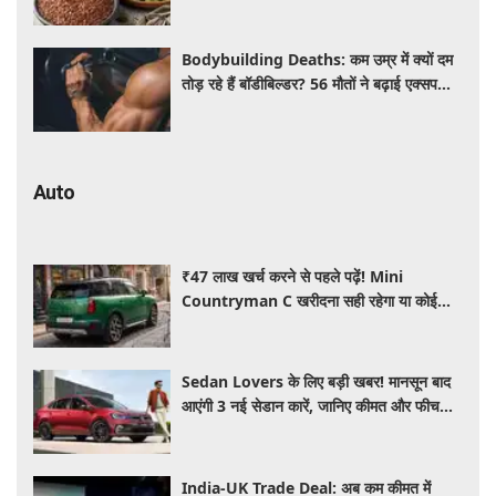
कई बीमारियां रहेंगी दूर
Bodybuilding Deaths: कम उम्र में क्यों दम
तोड़ रहे हैं बॉडीबिल्डर? 56 मौतों ने बढ़ाई एक्सपर्ट्स
की चिंता
Auto
₹47 लाख खर्च करने से पहले पढ़ें! Mini
Countryman C खरीदना सही रहेगा या कोई
दूसरी लग्जरी SUV है बेहतर?
Sedan Lovers के लिए बड़ी खबर! मानसून बाद
आएंगी 3 नई सेडान कारें, जानिए कीमत और फीचर्स
की पूरी जानकारी
India-UK Trade Deal: अब कम कीमत में