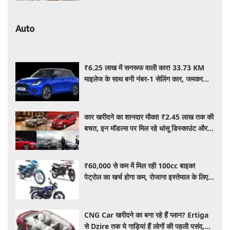
Auto
₹6.25 लाख में सनरूफ वाली कार! 33.73 KM
माइलेज के साथ बनी नंबर-1 सेलिंग कार, जमकर
खरीद रहे ग्राहक
कार खरीदने का शानदार मौका! ₹2.45 लाख तक की
बचत, इन मॉडल्स पर मिल रहे धांसू डिस्काउंट और
ऑफर्स
₹60,000 से कम में मिल रही 100cc बाइक!
पेट्रोल का खर्च होगा कम, रोजाना इस्तेमाल के लिए है
शानदार ऑप्शन
CNG Car खरीदने का बना रहे हैं प्लान? Ertiga
से Dzire तक ये गाड़ियां हैं लोगों की पहली पसंद,