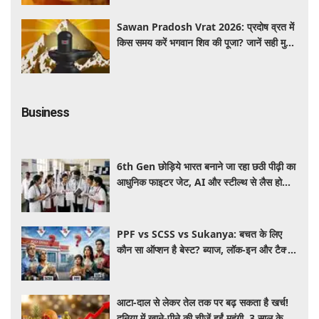
Sawan Pradosh Vrat 2026: प्रदोष व्रत में
किस समय करें भगवान शिव की पूजा? जानें सही मुहूर्त
और पूजा विधि
Business
6th Gen छोड़िये भारत बनाने जा रहा छठी पीढ़ी का
आधुनिक फाइटर जेट, AI और स्टील्थ से लैस होगा
भविष्य का लड़ाकू विमान
PPF vs SCSS vs Sukanya: बचत के लिए
कौन सा ऑप्शन है बेस्ट? ब्याज, लॉक-इन और टैक्स
के हिसाब से समझें पूरा गणित
आटा-दाल से लेकर तेल तक पर बढ़ सकता है खर्च!
दुनिया में खाने-पीने की चीजें हुईं महंगी, 3 साल के