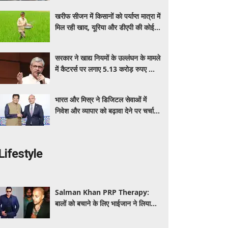
बेनेफिट्स
खरीफ सीजन में किसानों को पर्याप्त मात्रा में
मिल रही खाद, यूरिया और डीएपी की कोई
कमी नहीं: सरकार
सरकार ने खाद्य नियमों के उल्लंघन के मामले
में कैटरर्स पर लगाए 5.13 करोड़ रुपए का
जुर्माना; 6 कैटरिंग ठेके किए रद्द
भारत और मिस्र ने डिजिटल सेवाओं में
निवेश और व्यापार को बढ़ावा देने पर चर्चा
की: पीयूष गोयल
Lifestyle
Salman Khan PRP Therapy:
बालों को बचाने के लिए भाईजान ने लिया
PRP का सहारा, जाने कितना आता है खर्च