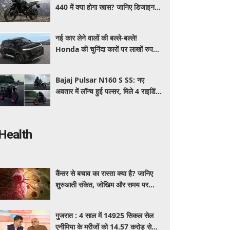
440 में क्या होगा खास? जानिए डिजाइन,
इंजन,कीमत और फीचर्स की डिटेल
नई कार लेने वालों की बल्ले-बल्ले!
Honda की चुनिंदा कारों पर लाखों रुपये
की छूट, जानिए किसपर-कितना डिस्काउंट
Bajaj Pulsar N160 S SS: नए
अवतार में लॉन्च हुई पल्सर, मिले 4 राइडिंग
मोड्स और एडवांस फीचर्स, जानें कीमत और
खूबियां
Health
कैंसर से बचाव का रास्ता क्या है? जानिए
शुरुआती संकेत, जोखिम और समय पर
पहचान का आसान तरीका
गुजरात : 4 साल में 14925 सिकल सेल
एनीमिया के मरीजों को 14.57 करोड़ से