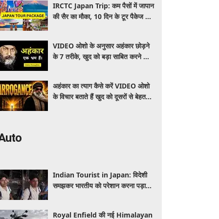
IRCTC Japan Trip: कम पैसों में जापान
की सैर का मौका, 10 दिन के टूर पैकेज में
क्या-क्या मिलेगा? जानें पूरी जानकारी
VIDEO ओशो के अनुसार अहंकार छोड़ने
के 7 तरीके, खुद को बड़ा साबित करने की
जरूरत क्यों महसूस होती है
अहंकार का त्याग कैसे करें VIDEO ओशो
के विचार बताते हैं खुद को दूसरों से बेहतर
समझने की आदत कैसे छोड़ें
Auto
Indian Tourist in Japan: विदेशी
समझकर भारतीय को परेशान करना पड़ा
भारी, पुलिस के सामने मैनेजर की हुई
फजीहत
Royal Enfield की नई Himalayan