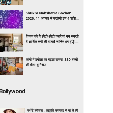
लें वास्तु और धार्मिक मान्यता
Shukra Nakshatra Gochar
2026: 11 अगस्त से बदलेगी इन 4 राशियों
की किस्मत! हस्त नक्षत्र में शुक्र का गोचर
देगा धन, करियर और प्रेम में सफलता
किचन की ये छोटी-छोटी गलतियां बन सकती
हैं आर्थिक तंगी की वजह! जानिए धन वृद्धि के
आसान वास्तु उपाय
कांगो में इबोला का बढ़ता खतरा, 330 बच्चों
की मौत: यूनिसेफ
Bollywood
बर्थडे स्पेशल : आकृति कक्कड़ ने मां से ली