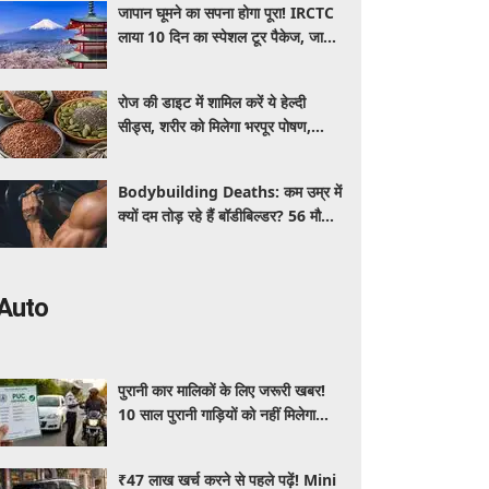
जापान घूमने का सपना होगा पूरा! IRCTC
लाया 10 दिन का स्पेशल टूर पैकेज, जानें
कीमत और सुविधाएं
रोज की डाइट में शामिल करें ये हेल्दी
सीड्स, शरीर को मिलेगा भरपूर पोषण,
इम्यूनिटी होगी मजबूत और कई बीमारियां
रहेंगी दूर
Bodybuilding Deaths: कम उम्र में
क्यों दम तोड़ रहे हैं बॉडीबिल्डर? 56 मौतों
ने बढ़ाई एक्सपर्ट्स की चिंता
Auto
पुरानी कार मालिकों के लिए जरूरी खबर!
10 साल पुरानी गाड़ियों को नहीं मिलेगा
प्रदूषण सर्टिफिकेट, जानिए नए नियम
₹47 लाख खर्च करने से पहले पढ़ें! Mini