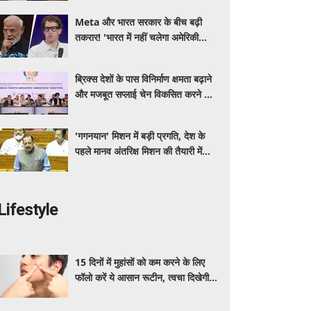
Meta और भारत सरकार के बीच बढ़ी
तकरार! 'भारत में नहीं चलेगा अमेरिकी
कानून', एल्गोरिदम को लेकर बड़ा विवाद
ब्रिक्स देशों के पास विनिर्माण क्षमता बढ़ाने
और मजबूत सप्लाई चेन विकसित करने का
सुनहरा अवसर: पीयूष गोयल
'गगनयान' मिशन में बड़ी प्रगति, देश के
पहले मानव अंतरिक्ष मिशन की तैयारी में
अहम परीक्षण पूरे: डॉ. जितेंद्र सिंह
Lifestyle
15 दिनों में मुहांसों को कम करने के लिए
फॉलो करें ये आसान रूटीन, त्वचा दिखेगी
ज्यादा साफ और ग्लोइंग