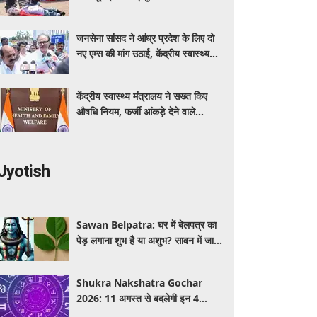
कर रहा बीएमएचआरसी
जनसेना सांसद ने आंध्र प्रदेश के लिए दो
नए एम्स की मांग उठाई, केंद्रीय स्वास्थ्य
मंत्री नड्डा को लिखा पत्र
केंद्रीय स्वास्थ्य मंत्रालय ने सख्त किए
औषधि नियम, फर्जी आंकड़े देने वाले
आवेदक होंगे अयोग्य
Jyotish
Sawan Belpatra: घर में बेलपत्र का
पेड़ लगाना शुभ है या अशुभ? सावन में जान
लें वास्तु और धार्मिक मान्यता
Shukra Nakshatra Gochar
2026: 11 अगस्त से बदलेगी इन 4
राशियों की किस्मत! हस्त नक्षत्र में शुक्र