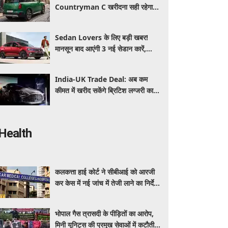
Countryman C खरीदना सही रहेगा या
कोई दूसरी लग्जरी SUV है बेहतर?
Sedan Lovers के लिए बड़ी खबर!
मानसून बाद आएंगी 3 नई सेडान कारें,
जानिए कीमत और फीचर्स की पूरी जानकारी
India-UK Trade Deal: अब कम
कीमत में खरीद सकेंगे ब्रिटिश लग्जरी कारें,
₹4 करोड़ तक सस्ती हुईं कई हाई-एंड
मॉडल
Health
कलकत्ता हाई कोर्ट ने सीबीआई को आरजी
कर केस में नई जांच में तेजी लाने का निर्देश
दिया
भोपाल गैस त्रासदी के पीड़ितों का आरोप,
मिनी यूनिट्स की प्रमुख सेवाओं में कटौती