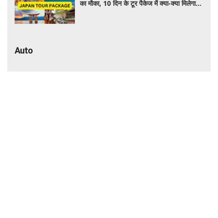
Auto
₹6.25 लाख में सनरूफ वाली कार! 33.73 KM
माइलेज के साथ बनी नंबर-1 सेलिंग कार, जमकर
खरीद रहे ग्राहक
कार खरीदने का शानदार मौका! ₹2.45 लाख तक की
बचत, इन मॉडल्स पर मिल रहे धांसू डिस्काउंट और
ऑफर्स
₹60,000 से कम में मिल रही 100cc बाइक!
पेट्रोल का खर्च होगा कम, रोजाना इस्तेमाल के लिए है
शानदार ऑप्शन
CNG Car खरीदने का बना रहे हैं प्लान? Ertiga
से Dzire तक ये गाड़ियां हैं लोगों की पहली पसंद,