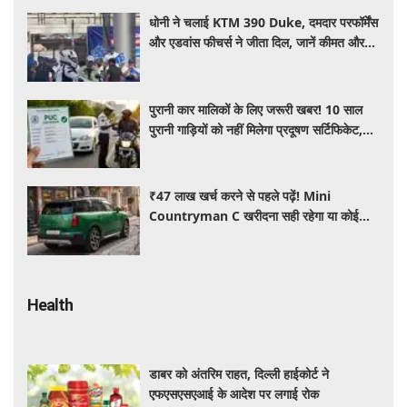
धोनी ने चलाई KTM 390 Duke, दमदार परफॉर्मेंस
और एडवांस फीचर्स ने जीता दिल, जानें कीमत और
पूरी डिटेल
पुरानी कार मालिकों के लिए जरूरी खबर! 10 साल
पुरानी गाड़ियों को नहीं मिलेगा प्रदूषण सर्टिफिकेट,
जानिए नए नियम
₹47 लाख खर्च करने से पहले पढ़ें! Mini
Countryman C खरीदना सही रहेगा या कोई
दूसरी लग्जरी SUV है बेहतर?
Health
डाबर को अंतरिम राहत, दिल्ली हाईकोर्ट ने
एफएसएसएआई के आदेश पर लगाई रोक