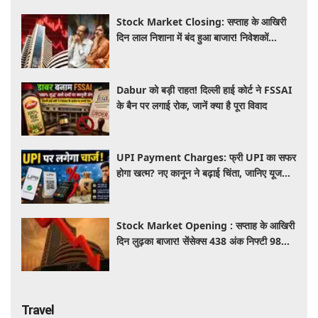
Stock Market Closing: सप्ताह के आखिरी
दिन लाल निशाना में बंद हुआ बाजार! निवेशकों
को ₹45,000 करोड़ का नुकसान
Dabur को बड़ी राहत! दिल्ली हाई कोर्ट ने FSSAI
के बैन पर लगाई रोक, जानें क्या है पूरा विवाद
UPI Payment Charges: फ्री UPI का सफर
होगा खत्म? नए कानून ने बढ़ाई चिंता, जानिए यूजर्स
की जेब पर कितना पड़ेगा असर
Stock Market Opening : सप्ताह के आखिरी
दिन लुढ़का बाजार! सेंसेक्स 438 अंक निफ्टी 98
अंक गिरकर खुले, निवेशकों को 50 हजार करोड़
स्वाहा
Travel