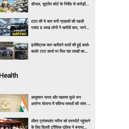
डीजल, सुप्रीम कोर्ट के निर्देश से करोड़ों
वाहन मालिकों पर पड़ेगा असर, पढ़े पूरी
खबर ​​​​​​
टाटा की ये कार बनी ग्राहकों की पहली
पसंद! 8 लाख लोगों ने खरीदी कार, जाने
क्या है इसमें ऐसा ख़ास
इलेक्ट्रिक कार खरीदने वालों की हुई बल्ले-
बल्ले! टाटा कार्स पर मिल रहा लाखों का
डिस्काउंट, यहाँ जाने किसपर कितनी छूट ?
Health
आयुष्मान भारत और महात्मा फुले जन
आरोग्य योजना में संदिग्ध मामलों की जांच के
लिए महाराष्ट्र सरकार ने बनाई एसआईटी
लीवर ट्रांसप्लांट मरीज को एयरपोर्ट पहुंचाने
के लिए दिल्ली ट्रैफिक पुलिस ने बनाया