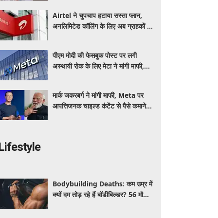
Airtel ने चुपचाप हटाया सस्ता प्लान,
अनलिमिटेड कॉलिंग के लिए अब ग्राहकों की
जेब पर बढ़ेगा बोझ
पीएम मोदी की फेसबुक पोस्ट पर लगी
अस्थायी रोक के लिए मेटा ने मांगी माफी,
आईटी मंत्री को जताया खेद
मार्क जकरबर्ग ने मांगी माफी, Meta पर
आपत्तिजनक चाइल्ड कंटेंट से पैसे कमाने के
आरोपों ने मचाया हड़कंप
Lifestyle
Bodybuilding Deaths: कम उम्र में
क्यों दम तोड़ रहे हैं बॉडीबिल्डर? 56 मौतों
ने बढ़ाई एक्सपर्ट्स की चिंता