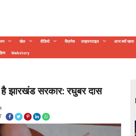
ंजन
खेल
वीडियो
बिज़नेस
लाइफस्टाइल
आज क्यों खास
ित्य
Webstory
ही है झारखंड सरकार: रघुबर दास
स
T