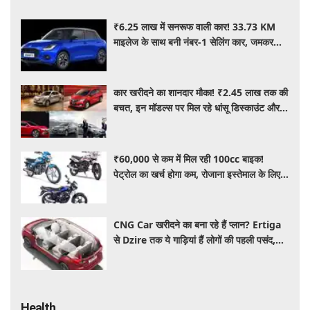
₹6.25 लाख में सनरूफ वाली कार! 33.73 KM
माइलेज के साथ बनी नंबर-1 सेलिंग कार, जमकर
खरीद रहे ग्राहक
कार खरीदने का शानदार मौका! ₹2.45 लाख तक की
बचत, इन मॉडल्स पर मिल रहे धांसू डिस्काउंट और
ऑफर्स
₹60,000 से कम में मिल रही 100cc बाइक!
पेट्रोल का खर्च होगा कम, रोजाना इस्तेमाल के लिए है
शानदार ऑप्शन
CNG Car खरीदने का बना रहे हैं प्लान? Ertiga
से Dzire तक ये गाड़ियां हैं लोगों की पहली पसंद,
कीमत और माइलेज जानें
Health