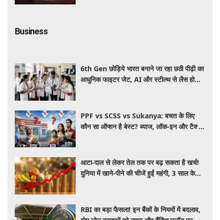
Business
6th Gen छोड़िये भारत बनाने जा रहा छठी पीढ़ी का
आधुनिक फाइटर जेट, AI और स्टील्थ से लैस होगा
भविष्य का लड़ाकू विमान
PPF vs SCSS vs Sukanya: बचत के लिए
कौन सा ऑप्शन है बेस्ट? ब्याज, लॉक-इन और टैक्स
के हिसाब से समझें पूरा गणित
आटा-दाल से लेकर तेल तक पर बढ़ सकता है खर्च!
दुनिया में खाने-पीने की चीजें हुईं महंगी, 3 साल के
रिकॉर्ड स्तर पर महंगाई
RBI का बड़ा फैसला! इन बैंकों के नियमों में बदलाव,