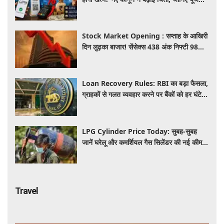
की जेब पर कितना पड़ेगा असर
Stock Market Opening : सप्ताह के आखिरी
दिन लुढ़का बाजार! सेंसेक्स 438 अंक निफ्टी 98
अंक गिरकर खुले, निवेशकों को 50 हजार करोड़
स्वाहा
Loan Recovery Rules: RBI का बड़ा फैसला,
ग्राहकों से गलत व्यवहार करने पर बैंकों को हर घंटे
देना होगा इतना हर्जाना, जाने नया नियम
LPG Cylinder Price Today: सुबह-सुबह
जानें घरेलू और कमर्शियल गैस सिलेंडर की नई कीमत,
आपके शहर में कितना है आज का रेट
Travel