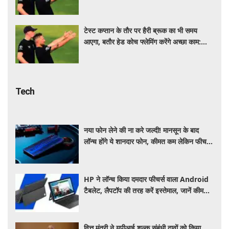
ब्रेंडन मैकुलम
टेस्ट कप्तान के तौर पर हैरी ब्रूक का भी समय
आएगा, बतौर हेड कोच फ्लेमिंग करेंगे अच्छा काम:
ब्रेंडन मैकुलम
Tech
नया फोन लेने की ना करे जल्दी! मानसून के बाद
लॉन्च होंगे ये शानदार फोन, कीमत कम लेकिन फीचर्स
होंगे जबरदस्त
HP ने लॉन्च किया दमदार फीचर्स वाला Android
टैबलेट, लैपटॉप की तरह करें इस्तेमाल, जानें कीमत,
स्पेसिफिकेशन और खूबियां
वित्त मंत्री ने यूपीआई शुल्क संबंधी दावों को किया