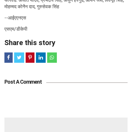
फॉरवर्ड: अजीत यादव, प्रभदीप सिंह, अर्जुन हरगुडे, आर्यन जेस, लवनूर सिंह,
मोहम्मद कोनैन दाद, गुरुसेवक सिंह
--आईएएनएस
एसएम/डीकेपी
Share this story
Post A Comment