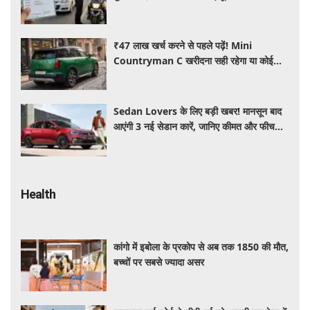
जानिए नए नियम
₹47 लाख खर्च करने से पहले पढ़ें! Mini
Countryman C खरीदना सही रहेगा या कोई
दूसरी लग्जरी SUV है बेहतर?
Sedan Lovers के लिए बड़ी खबर! मानसून बाद
आएंगी 3 नई सेडान कारें, जानिए कीमत और फीचर्स
की पूरी जानकारी
Health
कांगो में इबोला के प्रकोप से अब तक 1850 की मौत,
बच्चों पर सबसे ज्यादा असर