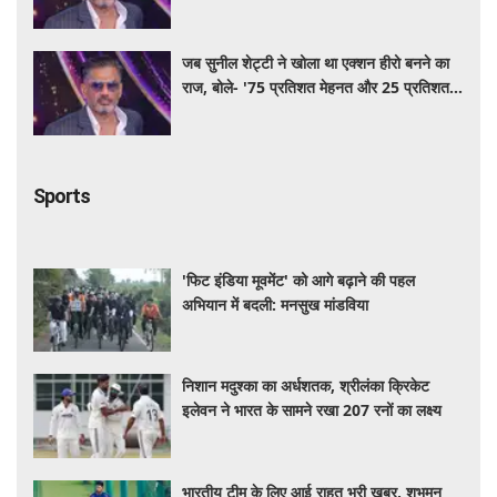
किस्मत का है खेल'
जब सुनील शेट्टी ने खोला था एक्शन हीरो बनने का
राज, बोले- '75 प्रतिशत मेहनत और 25 प्रतिशत
किस्मत का है खेल'
Sports
'फिट इंडिया मूवमेंट' को आगे बढ़ाने की पहल
अभियान में बदली: मनसुख मांडविया
निशान मदुश्का का अर्धशतक, श्रीलंका क्रिकेट
इलेवन ने भारत के सामने रखा 207 रनों का लक्ष्य
भारतीय टीम के लिए आई राहत भरी खबर, शुभमन