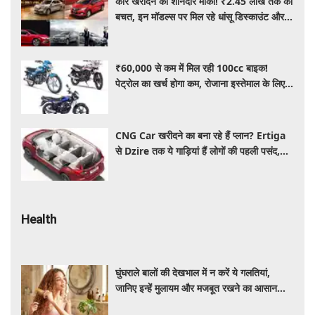
कार खरीदने का शानदार मौका! ₹2.45 लाख तक की
बचत, इन मॉडल्स पर मिल रहे धांसू डिस्काउंट और
ऑफर्स
₹60,000 से कम में मिल रही 100cc बाइक!
पेट्रोल का खर्च होगा कम, रोजाना इस्तेमाल के लिए है
शानदार ऑप्शन
CNG Car खरीदने का बना रहे हैं प्लान? Ertiga
से Dzire तक ये गाड़ियां हैं लोगों की पहली पसंद,
कीमत और माइलेज जानें
Health
घुंघराले बालों की देखभाल में न करें ये गलतियां,
जानिए इन्हें मुलायम और मजबूत रखने का आसान
तरीका