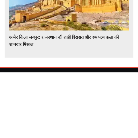
आमेर किला जयपुर: राजस्थान की शाही विरासत और स्थापत्य कला की
शानदार मिसाल
देश और दुनिया की हर खबर समचरनामा डॉट कॉम पर राजनीती , खेल ,
मनोरंजन , बिज़नेस , देश , राज्य , विश्व , हेल्थ , टेक्नोलॉजी , विज्ञान ,अधात्यम