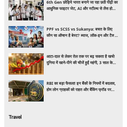
6th Gen छोड़िये भारत बनाने जा रहा छठी पीढ़ी का
आधुनिक फाइटर जेट, AI और स्टील्थ से लैस होगा
भविष्य का लड़ाकू विमान
PPF vs SCSS vs Sukanya: बचत के लिए
कौन सा ऑप्शन है बेस्ट? ब्याज, लॉक-इन और टैक्स
के हिसाब से समझें पूरा गणित
आटा-दाल से लेकर तेल तक पर बढ़ सकता है खर्च!
दुनिया में खाने-पीने की चीजें हुईं महंगी, 3 साल के
रिकॉर्ड स्तर पर महंगाई
RBI का बड़ा फैसला! इन बैंकों के नियमों में बदलाव,
होम लोन ग्राहकों को राहत और बैंकिंग फ्रॉड पर
कसेगा शिकंजा
Travel