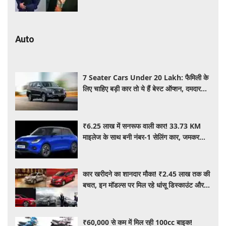
जाने कितना आता है खर्च
Auto
7 Seater Cars Under 20 Lakh: फैमिली के
लिए चाहिए बड़ी कार तो ये हैं बेस्ट ऑप्शन, दमदार
फीचर्स के साथ 20 लाख के अंदर कीमत
₹6.25 लाख में सनरूफ वाली कार! 33.73 KM
माइलेज के साथ बनी नंबर-1 सेलिंग कार, जमकर
खरीद रहे ग्राहक
कार खरीदने का शानदार मौका! ₹2.45 लाख तक की
बचत, इन मॉडल्स पर मिल रहे धांसू डिस्काउंट और
ऑफर्स
₹60,000 से कम में मिल रही 100cc बाइक!