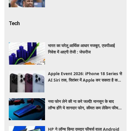
Tech
भारत का घरेलू आर्थिक आधार मजबूत, एफपीआई
निवेश में आएगी तेजी : जेफरीज
Apple Event 2026: iPhone 18 Series से
AI Siri तक, सितंबर में Apple कर सकता है कई
बड़े लॉन्च, जानें पूरी डिटेल
नया फोन लेने की ना करे जल्दी! मानसून के बाद
लॉन्च होंगे ये शानदार फोन, कीमत कम लेकिन फीचर्स
होंगे जबरदस्त
HP ने लॉन्च किया दमदार फीचर्स वाला Android
टैबलेट, लैपटॉप की तरह करें इस्तेमाल, जानें कीमत,
स्पेसिफिकेशन और खूबियां