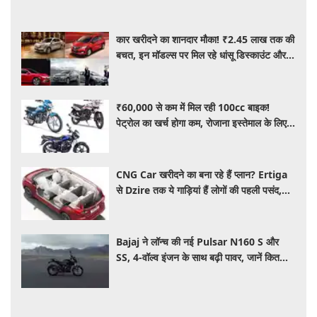
कार खरीदने का शानदार मौका! ₹2.45 लाख तक की
बचत, इन मॉडल्स पर मिल रहे धांसू डिस्काउंट और
ऑफर्स
₹60,000 से कम में मिल रही 100cc बाइक!
पेट्रोल का खर्च होगा कम, रोजाना इस्तेमाल के लिए है
शानदार ऑप्शन
CNG Car खरीदने का बना रहे हैं प्लान? Ertiga
से Dzire तक ये गाड़ियां हैं लोगों की पहली पसंद,
कीमत और माइलेज जानें
Bajaj ने लॉन्च की नई Pulsar N160 S और
SS, 4-वॉल्व इंजन के साथ बढ़ी पावर, जानें कितनी है
कीमत और क्या-क्या मिलेगा खास