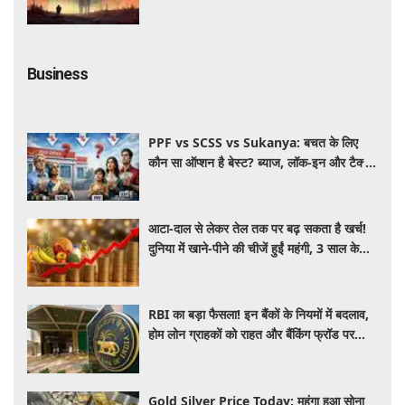
Business
PPF vs SCSS vs Sukanya: बचत के लिए
कौन सा ऑप्शन है बेस्ट? ब्याज, लॉक-इन और टैक्स
के हिसाब से समझें पूरा गणित
आटा-दाल से लेकर तेल तक पर बढ़ सकता है खर्च!
दुनिया में खाने-पीने की चीजें हुईं महंगी, 3 साल के
रिकॉर्ड स्तर पर महंगाई
RBI का बड़ा फैसला! इन बैंकों के नियमों में बदलाव,
होम लोन ग्राहकों को राहत और बैंकिंग फ्रॉड पर
कसेगा शिकंजा
Gold Silver Price Today: महंगा हुआ सोना