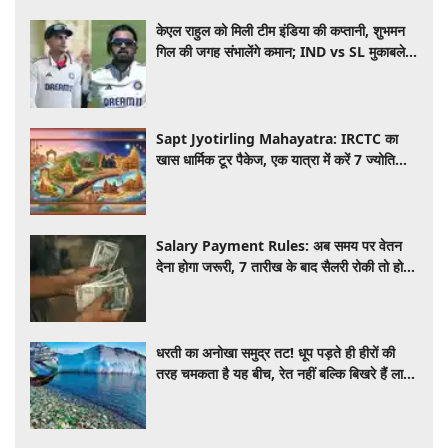
केएल राहुल को मिली टीम इंडिया की कप्तानी, शुभमन
गिल की जगह संभालेंगे कमान; IND vs SL मुकाबले
से पहले बड़ा फैसला
Sapt Jyotirling Mahayatra: IRCTC का
खास धार्मिक टूर पैकेज, एक यात्रा में करें 7 ज्योतिर्लिंगों
के दर्शन, जानें पूरी डिटेल
Salary Payment Rules: अब समय पर वेतन
देना होगा जरूरी, 7 तारीख के बाद सैलरी रोकी तो हो
सकती है कार्रवाई
धरती का अनोखा समुद्र तट! धूप पड़ते ही हीरों की
तरह चमकता है यह बीच, रेत नहीं बल्कि बिखरे हैं लाखों
रंग-बिरंगे कांच के टुकड़े