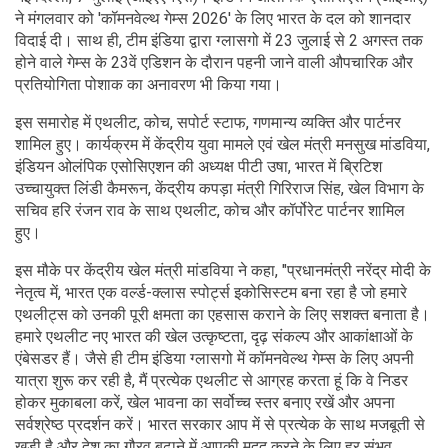
ने मंगलवार को 'कॉमनवेल्थ गेम्स 2026' के लिए भारत के दल को शानदार
विदाई दी। साथ ही, टीम इंडिया द्वारा ग्लासगो में 23 जुलाई से 2 अगस्त तक
होने वाले गेम्स के 23वें एडिशन के दौरान पहनी जाने वाली औपचारिक और
प्रतियोगिता पोशाक का अनावरण भी किया गया।
इस समारोह में एथलीट, कोच, सपोर्ट स्टाफ, गणमान्य व्यक्ति और पार्टनर
शामिल हुए। कार्यक्रम में केंद्रीय युवा मामले एवं खेल मंत्री मनसुख मांडविया,
इंडियन ओलंपिक एसोसिएशन की अध्यक्ष पीटी उषा, भारत में ब्रिटिश
उच्चायुक्त लिंडी कैमरून, केंद्रीय कपड़ा मंत्री गिरिराज सिंह, खेल विभाग के
सचिव हरि रंजन राव के साथ एथलीट, कोच और कॉर्पोरेट पार्टनर शामिल
हुए।
इस मौके पर केंद्रीय खेल मंत्री मांडविया ने कहा, "प्रधानमंत्री नरेंद्र मोदी के
नेतृत्व में, भारत एक वर्ल्ड-क्लास स्पोर्ट्स इकोसिस्टम बना रहा है जो हमारे
एथलीट्स को उनकी पूरी क्षमता का एहसास कराने के लिए सशक्त बनाता है।
हमारे एथलीट नए भारत की खेल उत्कृष्टता, दृढ़ संकल्प और आकांक्षाओं के
एंबेसडर हैं। जैसे ही टीम इंडिया ग्लासगो में कॉमनवेल्थ गेम्स के लिए अपनी
यात्रा शुरू कर रही है, मैं प्रत्येक एथलीट से आग्रह करता हूं कि वे निडर
होकर मुकाबला करें, खेल भावना का सर्वोच्च स्तर बनाए रखें और अपना
सर्वश्रेष्ठ प्रदर्शन करें। भारत सरकार आप में से प्रत्येक के साथ मजबूती से
खड़ी है और देश का गौरव बढ़ाने में आपकी मदद करने के लिए हर संभव