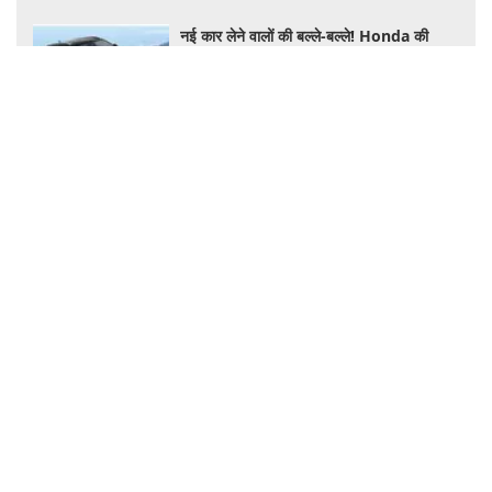
नई कार लेने वालों की बल्ले-बल्ले! Honda की
चुनिंदा कारों पर लाखों रुपये की छूट, जानिए किसपर-
कितना डिस्काउंट
Bajaj Pulsar N160 S SS: नए अवतार में लॉन्च
हुई पल्सर, मिले 4 राइडिंग मोड्स और एडवांस
फीचर्स, जानें कीमत और खूबियां
धोनी ने चलाई KTM 390 Duke, दमदार परफॉर्मेंस
और एडवांस फीचर्स ने जीता दिल, जानें कीमत और
पूरी डिटेल
पुरानी कार मालिकों के लिए जरूरी खबर! 10 साल
पुरानी गाड़ियों को नहीं मिलेगा प्रदूषण सर्टिफिकेट,
जानिए नए नियम
Health