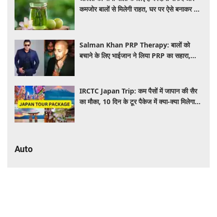
कमजोर बालों से मिलेगी राहत, घर पर ऐसे बनाकर करें
इस्तेमाल
Salman Khan PRP Therapy: बालों को
बचाने के लिए भाईजान ने लिया PRP का सहारा,
जाने कितना आता है खर्च
IRCTC Japan Trip: कम पैसों में जापान की सैर
का मौका, 10 दिन के टूर पैकेज में क्या-क्या मिलेगा?
जानें पूरी जानकारी
Auto
₹6.25 लाख में सनरूफ वाली कार! 33.73 KM
माइलेज के साथ बनी नंबर-1 सेलिंग कार, जमकर
खरीद रहे ग्राहक