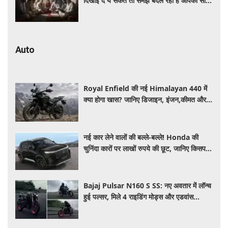
दिखाई दें ये संकेत तो समझें बदल रही है आपकी सोच
और दिशा
Auto
Royal Enfield की नई Himalayan 440 में
क्या होगा खास? जानिए डिजाइन, इंजन,कीमत और
फीचर्स की डिटेल
नई कार लेने वालों की बल्ले-बल्ले! Honda की
चुनिंदा कारों पर लाखों रुपये की छूट, जानिए किसपर-
कितना डिस्काउंट
Bajaj Pulsar N160 S SS: नए अवतार में लॉन्च
हुई पल्सर, मिले 4 राइडिंग मोड्स और एडवांस
फीचर्स, जानें कीमत और खूबियां