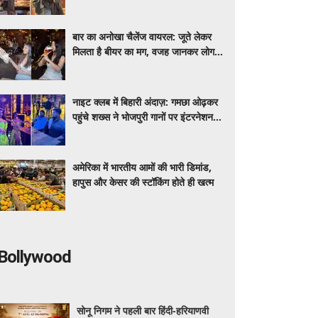
मीडिया पर शेयर कर रही डेली लाइफ
बार का अनोखा चैलेंज वायरल: जूते लेकर
मिलता है बीयर का मग, वजह जानकर लोग
रह गए हैरान
नाइट क्लब में बिहारी अंदाज़: गमछा ओढ़कर
पहुंचे शख्स ने भोजपुरी गानों पर इंटरनेशनल
डांसर्स से करवाया डांस, वायरल वीडियो
अमेरिका में भारतीय आमों की भारी डिमांड,
हापुस और केसर की स्टॉकिंग होते ही खत्म
Bollywood
सोनू निगम ने पहली बार हिंदी-हरियाणवी