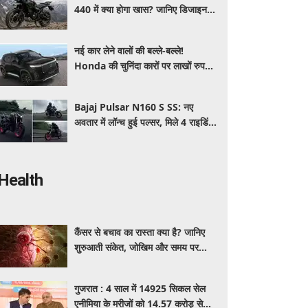
440 में क्या होगा खास? जानिए डिजाइन,
इंजन,कीमत और फीचर्स की डिटेल
नई कार लेने वालों की बल्ले-बल्ले!
Honda की चुनिंदा कारों पर लाखों रुपये
की छूट, जानिए किसपर-कितना डिस्काउंट
Bajaj Pulsar N160 S SS: नए
अवतार में लॉन्च हुई पल्सर, मिले 4 राइडिंग
मोड्स और एडवांस फीचर्स, जानें कीमत और
खूबियां
Health
कैंसर से बचाव का रास्ता क्या है? जानिए
शुरुआती संकेत, जोखिम और समय पर
पहचान का आसान तरीका
गुजरात : 4 साल में 14925 सिकल सेल
एनीमिया के मरीजों को 14.57 करोड़ से