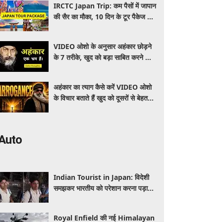
IRCTC Japan Trip: कम पैसों में जापान
की सैर का मौका, 10 दिन के टूर पैकेज में
क्या-क्या मिलेगा? जानें पूरी जानकारी
VIDEO ओशो के अनुसार अहंकार छोड़ने
के 7 तरीके, खुद को बड़ा साबित करने की
जरूरत क्यों महसूस होती है
अहंकार का त्याग कैसे करें VIDEO ओशो
के विचार बताते हैं खुद को दूसरों से बेहतर
समझने की आदत कैसे छोड़ें
Auto
Indian Tourist in Japan: विदेशी
समझकर भारतीय को परेशान करना पड़ा
भारी, पुलिस के सामने मैनेजर की हुई
फजीहत
Royal Enfield की नई Himalayan