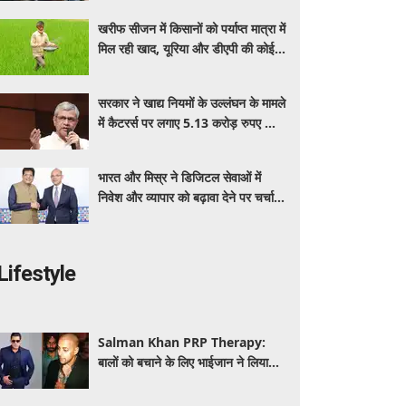
बेनेफिट्स
खरीफ सीजन में किसानों को पर्याप्त मात्रा में
मिल रही खाद, यूरिया और डीएपी की कोई
कमी नहीं: सरकार
सरकार ने खाद्य नियमों के उल्लंघन के मामले
में कैटरर्स पर लगाए 5.13 करोड़ रुपए का
जुर्माना; 6 कैटरिंग ठेके किए रद्द
भारत और मिस्र ने डिजिटल सेवाओं में
निवेश और व्यापार को बढ़ावा देने पर चर्चा
की: पीयूष गोयल
Lifestyle
Salman Khan PRP Therapy:
बालों को बचाने के लिए भाईजान ने लिया
PRP का सहारा, जाने कितना आता है खर्च