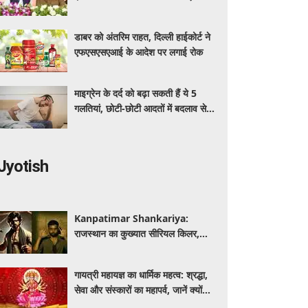
अधिक का मुफ्त इलाज
डाबर को अंतरिम राहत, दिल्ली हाईकोर्ट ने
एफएसएसएआई के आदेश पर लगाई रोक
माइग्रेन के दर्द को बढ़ा सकती हैं ये 5
गलतियां, छोटी-छोटी आदतों में बदलाव से
मिलेगी राहत
Jyotish
Kanpatimar Shankariya:
राजस्थान का कुख्यात सीरियल किलर,
जिसने हथौड़े से की थीं कई हत्याएं
गायत्री महायज्ञ का धार्मिक महत्व: श्रद्धा,
सेवा और संस्कारों का महापर्व, जानें क्यों
विशेष माना जाता है यह आयोजन