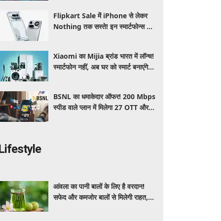
Flipkart Sale में iPhone से लेकर
Nothing तक सस्ते! इन स्मार्टफोन्स पर
मिल रहा तगड़ा डिस्काउंट, जानें ऑफर्स की
पूरी लिस्ट
Xiaomi का Mijia ब्रांड भारत में लॉन्च!
स्मार्टफोन नहीं, अब घर को स्मार्ट बनाएंगे ये
धांसू होम अप्लायंस
BSNL का धमाकेदार ऑफर! 200 Mbps
स्पीड वाले प्लान में मिलेगा 27 OTT और 6
महीने की वैलिडिटी, जाने कीमत और
बेनेफिट्स
Lifestyle
आंवला का पानी बालों के लिए है वरदान!
सफेद और कमजोर बालों से मिलेगी राहत,
घर पर ऐसे बनाकर करें इस्तेमाल