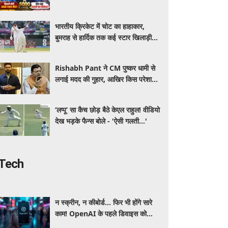
खेलने वाला देश, जानें सचिन-कोहली समेत
बड़े रिकॉर्ड
भारतीय क्रिकेट में चोट का हाहाकार,
बुमराह से हार्दिक तक कई स्टार खिलाड़ी
बाहर! CoE में 13 क्रिकेटरों का चल रहा
इलाज
Rishabh Pant ने CM पुष्कर धामी से
लगाई मदद की गुहार, आखिर किस परेशानी
से जूझ रहे हैं क्रिकेटर
‘लप्पू’ सा कैच छोड़ बैठे केएल राहुल! वीडियो
देख भड़के फैन्स बोले - 'ऐसी गलती...'
Tech
न स्क्रीन, न कीबोर्ड... फिर भी होंगे सारे
काम! OpenAI के पहले डिवाइस को
लेकर सामने आई बड़ी जानकारी