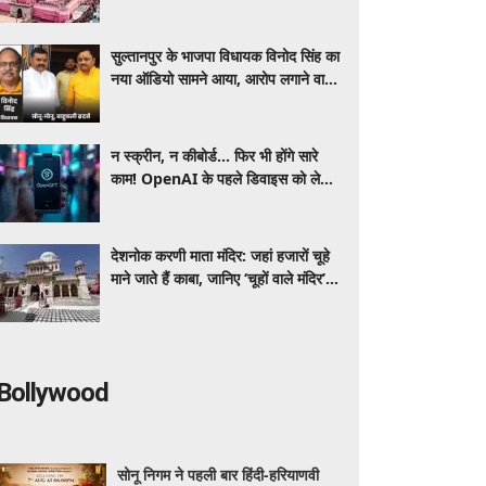
पुरानी आस्था की पूरी कहानी
सुल्तानपुर के भाजपा विधायक विनोद सिंह का
नया ऑडियो सामने आया, आरोप लगाने वाली
महिला से बातचीत का दावा
न स्क्रीन, न कीबोर्ड... फिर भी होंगे सारे
काम! OpenAI के पहले डिवाइस को लेकर
सामने आई बड़ी जानकारी
देशनोक करणी माता मंदिर: जहां हजारों चूहे
माने जाते हैं काबा, जानिए ‘चूहों वाले मंदिर’
की अनोखी कहानी
Bollywood
सोनू निगम ने पहली बार हिंदी-हरियाणवी