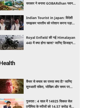
सरकार ने बनाया GOBARdhan प्लान,
जानिए वाहनों पर क्या होगा असर
Indian Tourist in Japan: विदेशी
समझकर भारतीय को परेशान करना पड़ा
भारी, पुलिस के सामने मैनेजर की हुई
फजीहत
Royal Enfield की नई Himalayan
440 में क्या होगा खास? जानिए डिजाइन,
इंजन,कीमत और फीचर्स की डिटेल
Health
कैंसर से बचाव का रास्ता क्या है? जानिए
शुरुआती संकेत, जोखिम और समय पर
पहचान का आसान तरीका
गुजरात : 4 साल में 14925 सिकल सेल
एनीमिया के मरीजों को 14.57 करोड़ से