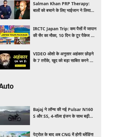
Salman Khan PRP Therapy:
बालों को बचाने के लिए भाईजान ने लिया
PRP का सहारा, जाने कितना आता है खर्च
IRCTC Japan Trip: कम पैसों में जापान
की सैर का मौका, 10 दिन के टूर पैकेज में
क्या-क्या मिलेगा? जानें पूरी जानकारी
VIDEO ओशो के अनुसार अहंकार छोड़ने
के 7 तरीके, खुद को बड़ा साबित करने की
जरूरत क्यों महसूस होती है
Auto
Bajaj ने लॉन्च की नई Pulsar N160
S और SS, 4-वॉल्व इंजन के साथ बढ़ी
पावर, जानें कितनी है कीमत और क्या-क्या
मिलेगा खास
पेट्रोल के बाद अब CNG में होगी ब्लेंडिंग!