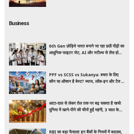
Business
6th Gen छोड़िये भारत बनाने जा रहा छठी पीढ़ी का
आधुनिक फाइटर जेट, AI और स्टील्थ से लैस होगा
भविष्य का लड़ाकू विमान
PPF vs SCSS vs Sukanya: बचत के लिए
कौन सा ऑप्शन है बेस्ट? ब्याज, लॉक-इन और टैक्स
के हिसाब से समझें पूरा गणित
आटा-दाल से लेकर तेल तक पर बढ़ सकता है खर्च!
दुनिया में खाने-पीने की चीजें हुईं महंगी, 3 साल के
रिकॉर्ड स्तर पर महंगाई
RBI का बड़ा फैसला! इन बैंकों के नियमों में बदलाव,