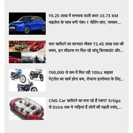
₹6.25 लाख में सनरूफ वाली कार! 33.73 KM
माइलेज के साथ बनी नंबर-1 सेलिंग कार, जमकर
खरीद रहे ग्राहक
कार खरीदने का शानदार मौका! ₹2.45 लाख तक की
बचत, इन मॉडल्स पर मिल रहे धांसू डिस्काउंट और
ऑफर्स
₹60,000 से कम में मिल रही 100cc बाइक!
पेट्रोल का खर्च होगा कम, रोजाना इस्तेमाल के लिए है
शानदार ऑप्शन
CNG Car खरीदने का बना रहे हैं प्लान? Ertiga
से Dzire तक ये गाड़ियां हैं लोगों की पहली पसंद,
कीमत और माइलेज जानें