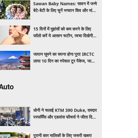
Sawan Baby Names: सावन में जन्मे
बेटे-बेटी के लिए चुनें भगवान शिव और मां
पार्वती से जुड़े यूनिक, ट्रेंडी और शुभ 10
नाम, देखे लिस्ट
15 दिनों में मुहांसों को कम करने के लिए
फॉलो करें ये आसान रूटीन, त्वचा दिखेगी
ज्यादा साफ और ग्लोइंग
जापान घूमने का सपना होगा पूरा! IRCTC
लाया 10 दिन का स्पेशल टूर पैकेज, जानें
कीमत और सुविधाएं
Auto
धोनी ने चलाई KTM 390 Duke, दमदार
परफॉर्मेंस और एडवांस फीचर्स ने जीता दिल,
जानें कीमत और पूरी डिटेल
पुरानी कार मालिकों के लिए जरूरी खबर!