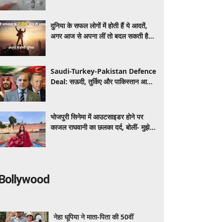
लोग, जिम्मेदार कौन?
दुनिया के सफल लोगों में होती हैं ये आदतें,
अगर आज से अपना लीं तो बदल सकती है
आपकी पूरी जिंदगी
Saudi-Turkey-Pakistan Defence
Deal: सऊदी, तुर्किए और पाकिस्तान आज
करेंगे बड़ी रक्षा डील, जानिए भारत पर क्या
होगा इसका असर
भोजपुरी सिनेमा में आउटसाइडर होने पर
काजल राघवानी का छलका दर्द, बोलीं- मुझे
इसका एहसास कराया गया
Bollywood
नेहा धूपिया ने माता-पिता की 50वीं