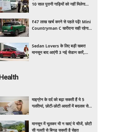
10 साल पुरानी गाड़ियों को नहीं मिलेगा
प्रदूषण सर्टिफिकेट, जानिए नए नियम
₹47 लाख खर्च करने से पहले पढ़ें! Mini
Countryman C खरीदना सही रहेगा या
कोई दूसरी लग्जरी SUV है बेहतर?
Sedan Lovers के लिए बड़ी खबर!
मानसून बाद आएंगी 3 नई सेडान कारें,
जानिए कीमत और फीचर्स की पूरी जानकारी
Health
माइग्रेन के दर्द को बढ़ा सकती हैं ये 5
गलतियां, छोटी-छोटी आदतों में बदलाव से
मिलेगी राहत
मानसून में भूलकर भी न खाएं ये चीजें, छोटी
सी गलती से बिगड़ सकती है सेहत