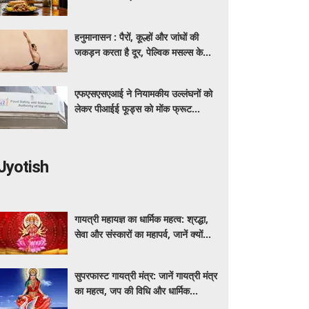
हनुमानासन : पैरों, कूल्हों और जांघों की
जकड़न करता है दूर, पेल्विक मसल्स के
लिए भी खास फायदेमंद
एफएसएसएआई ने नियामकीय उल्लंघनों को
लेकर पीआईई फूड्स को मोंक फ्रूट
स्वीटनर उत्पादों की बिक्री रोकने का दिया
निर्देश
Jyotish
गायत्री महायज्ञ का धार्मिक महत्व: श्रद्धा,
सेवा और संस्कारों का महापर्व, जानें क्यों
विशेष माना जाता है यह आयोजन
सुपरफास्ट गायत्री मंत्र: जानें गायत्री मंत्र
का महत्व, जप की विधि और धार्मिक
मान्यताएं