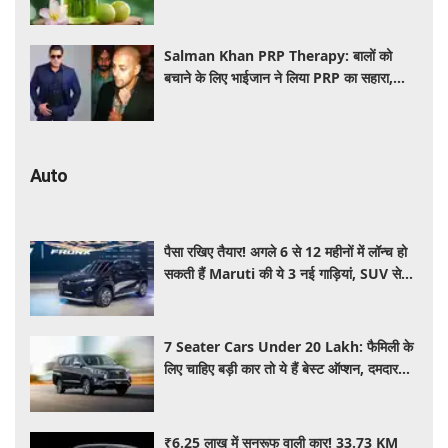
इस्तेमाल
Salman Khan PRP Therapy: बालों को
बचाने के लिए भाईजान ने लिया PRP का सहारा,
जाने कितना आता है खर्च
Auto
पैसा रखिए तैयार! अगले 6 से 12 महीनों में लॉन्च हो
सकती हैं Maruti की ये 3 नई गाड़ियां, SUV से
MPV तक होगा धमाका
7 Seater Cars Under 20 Lakh: फैमिली के
लिए चाहिए बड़ी कार तो ये हैं बेस्ट ऑप्शन, दमदार
फीचर्स के साथ 20 लाख के अंदर कीमत
₹6.25 लाख में सनरूफ वाली कार! 33.73 KM