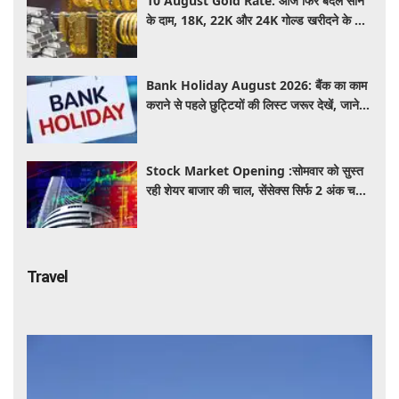
10 August Gold Rate: आज फिर बदले सोने
के दाम, 18K, 22K और 24K गोल्ड खरीदने के लिए
कितने रुपये देने होंगे? चांदी का भाव भी जानें
Bank Holiday August 2026: बैंक का काम
कराने से पहले छुट्टियों की लिस्ट जरूर देखें, जाने
इस हफ्ते कितने दिन नहीं होगा काम ?
Stock Market Opening :सोमवार को सुस्त
रही शेयर बाजार की चाल, सेंसेक्स सिर्फ 2 अंक चढ़ा,
निफ्टी में भी मामूली बढ़त
Travel