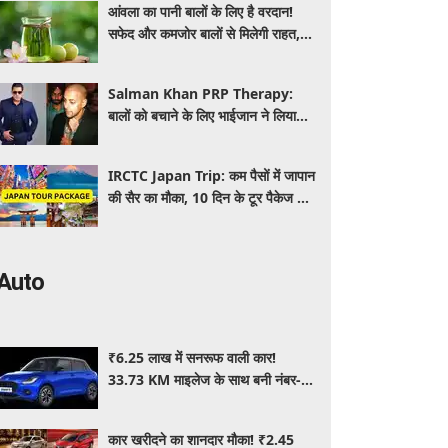
आंवला का पानी बालों के लिए है वरदान!
सफेद और कमजोर बालों से मिलेगी राहत,
घर पर ऐसे बनाकर करें इस्तेमाल
Salman Khan PRP Therapy:
बालों को बचाने के लिए भाईजान ने लिया
PRP का सहारा, जाने कितना आता है खर्च
IRCTC Japan Trip: कम पैसों में जापान
की सैर का मौका, 10 दिन के टूर पैकेज में
क्या-क्या मिलेगा? जानें पूरी जानकारी
Auto
₹6.25 लाख में सनरूफ वाली कार!
33.73 KM माइलेज के साथ बनी नंबर-1
सेलिंग कार, जमकर खरीद रहे ग्राहक
कार खरीदने का शानदार मौका! ₹2.45