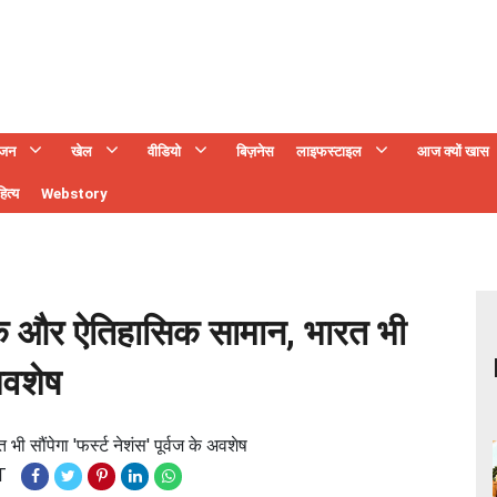
ंजन
खेल
वीडियो
बिज़नेस
लाइफस्टाइल
आज क्यों खास
ित्य
Webstory
मक और ऐतिहासिक सामान, भारत भी
 अवशेष
सौंपेगा 'फर्स्ट नेशंस' पूर्वज के अवशेष
T