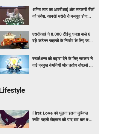
उत्पाद की पहचान
अमित शाह का आरबीआई और सहकारी बैंकों
को संदेश, आपसी भरोसे से मजबूत होगा
सेक्टर
एससीआई ने 8,000 टीईयू क्षमता वाले 6
बड़े कंटेनर जहाजों के निर्माण के लिए जारी
किया 720 मिलियन डॉलर का वैश्विक टेंडर
स्टार्टअप्स को बढ़ावा देने के लिए सरकार ने
कई प्रमुख कंपनियों और उद्योग संगठनों के
साथ किए रणनीतिक समझौते
Lifestyle
First Love को भूलना इतना मुश्किल
क्यों? पहली मोहब्बत की याद बार-बार क्यों
आती है, जानें इसके पीछे का विज्ञान