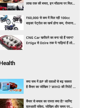
लाख तक की बचत, इन मॉडल्स पर मिल
रहे धांसू डिस्काउंट और ऑफर्स
₹60,000 से कम में मिल रही 100cc
बाइक! पेट्रोल का खर्च होगा कम, रोजाना
इस्तेमाल के लिए है शानदार ऑप्शन
CNG Car खरीदने का बना रहे हैं प्लान?
Ertiga से Dzire तक ये गाड़ियां हैं लोगों
की पहली पसंद, कीमत और माइलेज जानें
Health
क्या सच में BP की दवाओं से बढ़ सकता
है कैंसर का जोखिम ? WHO की रिपोर्ट से
बढ़ी चिंता, जानें क्या है पूरा मामला
कैंसर से बचाव का रास्ता क्या है? जानिए
शुरुआती संकेत, जोखिम और समय पर