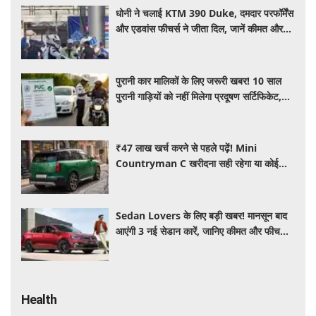
धोनी ने चलाई KTM 390 Duke, दमदार परफॉर्मेंस
और एडवांस फीचर्स ने जीता दिल, जानें कीमत और
पूरी डिटेल
पुरानी कार मालिकों के लिए जरूरी खबर! 10 साल
पुरानी गाड़ियों को नहीं मिलेगा प्रदूषण सर्टिफिकेट,
जानिए नए नियम
₹47 लाख खर्च करने से पहले पढ़ें! Mini
Countryman C खरीदना सही रहेगा या कोई
दूसरी लग्जरी SUV है बेहतर?
Sedan Lovers के लिए बड़ी खबर! मानसून बाद
आएंगी 3 नई सेडान कारें, जानिए कीमत और फीचर्स
की पूरी जानकारी
Health