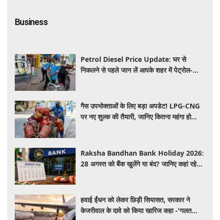
Business
Petrol Diesel Price Update: घर से
निकलने से पहले जान लें आपके शहर में पेट्रोल-
डीजल के ताजा रेट, क्या आज बढ़ी कीमतें?
गैस उपभोक्ताओं के लिए बड़ा अपडेट! LPG-CNG
पर नए शुल्क की तैयारी, जानिए कितना महंगा हो
सकता है सिलेंडर
Raksha Bandhan Bank Holiday 2026:
28 अगस्त को बैंक खुलेंगे या बंद? जानिए कहां रहेगी
छुट्टी और कहां होगा कामकाज
हवाई ईंधन को लेकर छिड़ी सियासत, सरकार ने
केजरीवाल के दावे को किया खारिज कहा -'गलत