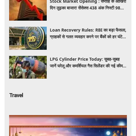
Stock Market Opening : सप्ताह के आखिरी
दिन लुढ़का बाजार! सेंसेक्स 438 अंक निफ्टी 98
अंक गिरकर खुले, निवेशकों को 50 हजार करोड़
स्वाहा
Loan Recovery Rules: RBI का बड़ा फैसला,
ग्राहकों से गलत व्यवहार करने पर बैंकों को हर घंटे
देना होगा इतना हर्जाना, जाने नया नियम
LPG Cylinder Price Today: सुबह-सुबह
जानें घरेलू और कमर्शियल गैस सिलेंडर की नई कीमत,
आपके शहर में कितना है आज का रेट
Travel