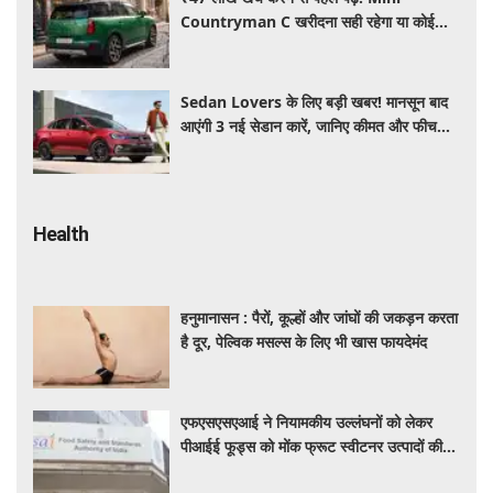
Countryman C खरीदना सही रहेगा या कोई
दूसरी लग्जरी SUV है बेहतर?
Sedan Lovers के लिए बड़ी खबर! मानसून बाद
आएंगी 3 नई सेडान कारें, जानिए कीमत और फीचर्स
की पूरी जानकारी
Health
हनुमानासन : पैरों, कूल्हों और जांघों की जकड़न करता
है दूर, पेल्विक मसल्स के लिए भी खास फायदेमंद
एफएसएसएआई ने नियामकीय उल्लंघनों को लेकर
पीआईई फूड्स को मोंक फ्रूट स्वीटनर उत्पादों की
बिक्री रोकने का दिया निर्देश