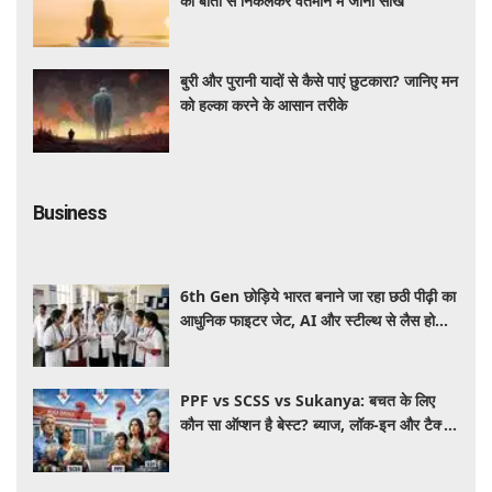
की बातों से निकलकर वर्तमान में जीना सीखें
बुरी और पुरानी यादों से कैसे पाएं छुटकारा? जानिए मन
को हल्का करने के आसान तरीके
Business
6th Gen छोड़िये भारत बनाने जा रहा छठी पीढ़ी का
आधुनिक फाइटर जेट, AI और स्टील्थ से लैस होगा
भविष्य का लड़ाकू विमान
PPF vs SCSS vs Sukanya: बचत के लिए
कौन सा ऑप्शन है बेस्ट? ब्याज, लॉक-इन और टैक्स
के हिसाब से समझें पूरा गणित