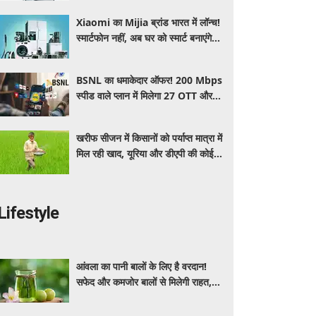
पूरी लिस्ट
Xiaomi का Mijia ब्रांड भारत में लॉन्च!
स्मार्टफोन नहीं, अब घर को स्मार्ट बनाएंगे ये
धांसू होम अप्लायंस
BSNL का धमाकेदार ऑफर! 200 Mbps
स्पीड वाले प्लान में मिलेगा 27 OTT और 6
महीने की वैलिडिटी, जाने कीमत और
बेनेफिट्स
खरीफ सीजन में किसानों को पर्याप्त मात्रा में
मिल रही खाद, यूरिया और डीएपी की कोई
कमी नहीं: सरकार
Lifestyle
आंवला का पानी बालों के लिए है वरदान!
सफेद और कमजोर बालों से मिलेगी राहत,
घर पर ऐसे बनाकर करें इस्तेमाल