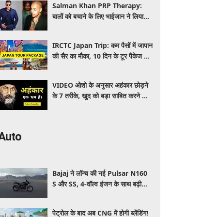
Salman Khan PRP Therapy:
बालों को बचाने के लिए भाईजान ने लिया
PRP का सहारा, जाने कितना आता है खर्च
IRCTC Japan Trip: कम पैसों में जापान
की सैर का मौका, 10 दिन के टूर पैकेज में
क्या-क्या मिलेगा? जानें पूरी जानकारी
VIDEO ओशो के अनुसार अहंकार छोड़ने
के 7 तरीके, खुद को बड़ा साबित करने की
जरूरत क्यों महसूस होती है
Auto
Bajaj ने लॉन्च की नई Pulsar N160
S और SS, 4-वॉल्व इंजन के साथ बढ़ी
पावर, जानें कितनी है कीमत और क्या-क्या
मिलेगा खास
पेट्रोल के बाद अब CNG में होगी ब्लेंडिंग!