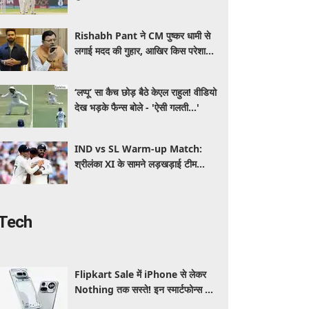
बाहर! CoE में 13 क्रिकेटरों का चल रहा
इलाज
Rishabh Pant ने CM पुष्कर धामी से
लगाई मदद की गुहार, आखिर किस परेशानी
से जूझ रहे हैं क्रिकेटर
‘लप्पू’ सा कैच छोड़ बैठे केएल राहुल! वीडियो
देख भड़के फैन्स बोले - 'ऐसी गलती...'
IND vs SL Warm-up Match:
श्रीलंका XI के सामने लड़खड़ाई टीम
इंडिया, स्पिनरों ने संकट में बचाई लाज
Tech
Flipkart Sale में iPhone से लेकर
Nothing तक सस्ते! इन स्मार्टफोन्स पर
मिल रहा तगड़ा डिस्काउंट, जानें ऑफर्स की