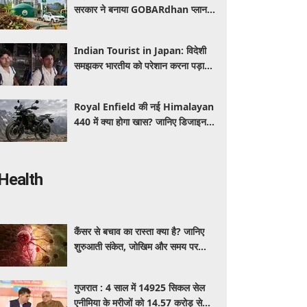
सरकार ने बनाया GOBARdhan प्लान,
जानिए वाहनों पर क्या होगा असर
Indian Tourist in Japan: विदेशी
समझकर भारतीय को परेशान करना पड़ा
भारी, पुलिस के सामने मैनेजर की हुई
फजीहत
Royal Enfield की नई Himalayan
440 में क्या होगा खास? जानिए डिजाइन,
इंजन,कीमत और फीचर्स की डिटेल
Health
कैंसर से बचाव का रास्ता क्या है? जानिए
शुरुआती संकेत, जोखिम और समय पर
पहचान का आसान तरीका
गुजरात : 4 साल में 14925 सिकल सेल
एनीमिया के मरीजों को 14.57 करोड़ से