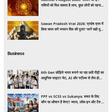
राशियों को मिल सकता है लाभ, कुछ लोगों को रहना
होगा सतर्क
Sawan Pradosh Vrat 2026: प्रदोष व्रत में
किस समय करें भगवान शिव की पूजा? जानें सही मुहूर्त
और पूजा विधि
Business
6th Gen छोड़िये भारत बनाने जा रहा छठी पीढ़ी का
आधुनिक फाइटर जेट, AI और स्टील्थ से लैस होगा
भविष्य का लड़ाकू विमान
PPF vs SCSS vs Sukanya: बचत के लिए
कौन सा ऑप्शन है बेस्ट? ब्याज, लॉक-इन और टैक्स
के हिसाब से समझें पूरा गणित