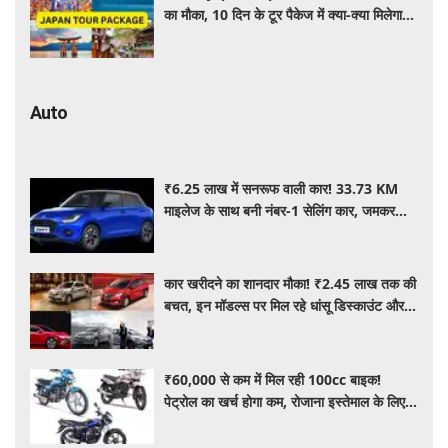
का मौका, 10 दिन के टूर पैकेज में क्या-क्या मिलेगा?
जानें पूरी जानकारी
Auto
₹6.25 लाख में सनरूफ वाली कार! 33.73 KM
माइलेज के साथ बनी नंबर-1 सेलिंग कार, जमकर
खरीद रहे ग्राहक
कार खरीदने का शानदार मौका! ₹2.45 लाख तक की
बचत, इन मॉडल्स पर मिल रहे धांसू डिस्काउंट और
ऑफर्स
₹60,000 से कम में मिल रही 100cc बाइक!
पेट्रोल का खर्च होगा कम, रोजाना इस्तेमाल के लिए है
शानदार ऑप्शन