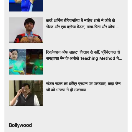
वर्ल्ड अर्निस चैंपियनशिप में नाहिद अली ने जीते दो
गोल्ड और एक ब्रॉन्ज मेडल, माता-पिता और कोच को
दिया सफलता का श्रेय
रिफ्लेक्शन ऑफ लाइट' किताब से नहीं, प्रैक्टिकल से
समझाया! मैम के अनोखे Teaching Method ने
जीता इंटरनेट का दिल, VIDEO VIRAL
संजय राउत का धर्मेंद्र प्रधान पर पलटवार, कहा-जेन-
जी को भाजपा ने ही उकसाया
Bollywood