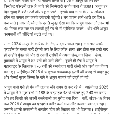
थी और माता-पिता दोनों ही नौकरी करते थे। ऐसे में आयुष को हर दिन
क्रिकेट एकेडमी तक ले जाने की जिम्मेदारी उनके नाना ने उठाई। आयुष हर
दिन सुबह 5 बजे उठते और स्कूल जाते। इसके बाद नाना के साथ लोकल
ट्रेन का सफर तय करके एकेडमी पहुंचते। घर वापस आते-आते हर दिन 8
बज जाते। मगर क्रिकेट के प्रति जुनून ऐसा था कि आयुष वापस लौटकर भी
45 मिनट तक छत पर लटकी हुई गेंद से भी प्रैक्टिस करते। धीर-धीरे आयुष
कामयाबी की सीढ़ियां चढ़ते चले गए।
साल 2024 आयुष के करियर के लिए यादगार साल रहा। लगातार अच्छे
प्रदर्शन के चलते उन्हें ईरानी कप के लिए कॉल आया और ठीक एक हफ्ते बाद
ही उन्होंने मुंबई की ओर से रणजी ट्रॉफी में अपना डेब्यू कर लिया। डेब्यू
मुकाबले में आयुष ने 52 रनों की पारी खेली। दूसरे ही मैच में आयुष ने
महाराष्ट्र के खिलाफ 176 रनों की धमाकेदार पारी खेली और चर्चा का विषय
बन गए। आईपीएल 2025 में ऋतुराज गायकवाड़ इंजरी की वजह से बाहर हुए
और चेन्नई सुपर किंग्स के खेमे में आयुष म्हात्रे की एंट्री हो गई।
आयुष मानो ऐसे ही मंच की तलाश लंबे समय से कर रहे थे। आईपीएल 2025
में आयुष ने 7 मुकाबलों में 188 के स्ट्राइक रेट से खेलते हुए 240 रन बनाए
और हर किसी को अपनी बल्लेबाजी का मुरीद बना दिया। वहीं, अंडर-19 विश्व
कप 2026 में आयुष का प्रदर्शन बतौर बल्लेबाज और कप्तान शानदार रहा।
उन्होंने अपनी कप्तानी में भारतीय टीम को खिताब को भी दिलाया। आईपीएल