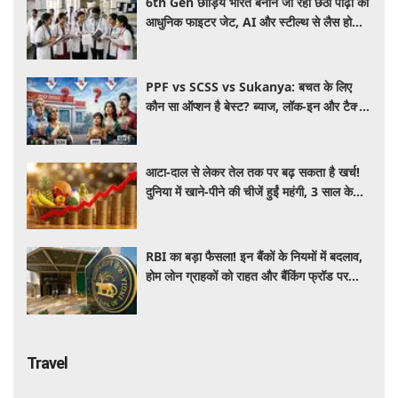
6th Gen छोड़िये भारत बनाने जा रहा छठी पीढ़ी का
आधुनिक फाइटर जेट, AI और स्टील्थ से लैस होगा
भविष्य का लड़ाकू विमान
PPF vs SCSS vs Sukanya: बचत के लिए
कौन सा ऑप्शन है बेस्ट? ब्याज, लॉक-इन और टैक्स
के हिसाब से समझें पूरा गणित
आटा-दाल से लेकर तेल तक पर बढ़ सकता है खर्च!
दुनिया में खाने-पीने की चीजें हुईं महंगी, 3 साल के
रिकॉर्ड स्तर पर महंगाई
RBI का बड़ा फैसला! इन बैंकों के नियमों में बदलाव,
होम लोन ग्राहकों को राहत और बैंकिंग फ्रॉड पर
कसेगा शिकंजा
Travel