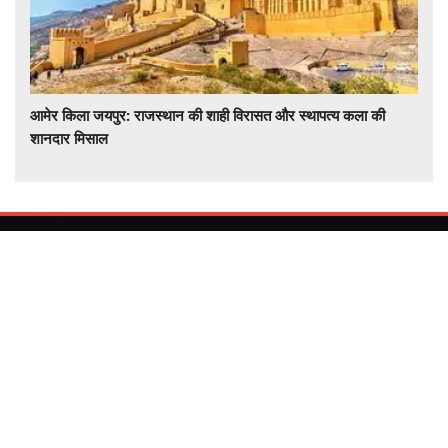
आमेर किला जयपुर: राजस्थान की शाही विरासत और स्थापत्य कला की
शानदार मिसाल
देश और दुनिया की हर खबर समचरनामा डॉट कॉम पर राजनीती , खेल ,
मनोरंजन , बिज़नेस , देश , राज्य , विश्व , हेल्थ , टेक्नोलॉजी , विज्ञान ,अधात्यम
, ज्योतिष , ट्रेवल आपकी दुनिया के हर पहलू की खबर सबसे पहले आप तक।