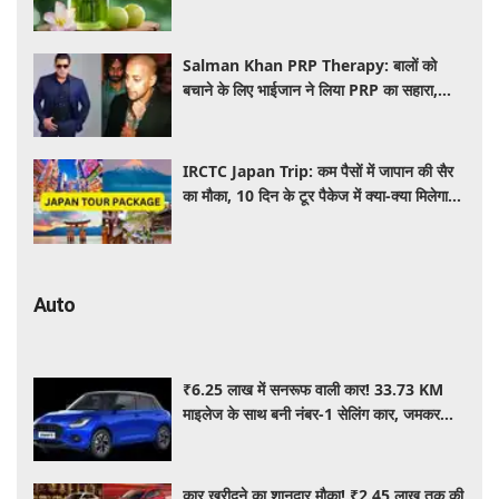
इस्तेमाल
Salman Khan PRP Therapy: बालों को
बचाने के लिए भाईजान ने लिया PRP का सहारा,
जाने कितना आता है खर्च
IRCTC Japan Trip: कम पैसों में जापान की सैर
का मौका, 10 दिन के टूर पैकेज में क्या-क्या मिलेगा?
जानें पूरी जानकारी
Auto
₹6.25 लाख में सनरूफ वाली कार! 33.73 KM
माइलेज के साथ बनी नंबर-1 सेलिंग कार, जमकर
खरीद रहे ग्राहक
कार खरीदने का शानदार मौका! ₹2.45 लाख तक की