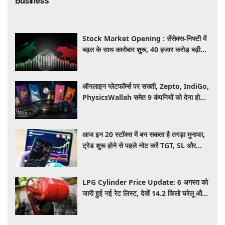
Business
Stock Market Opening : सेंसेक्स-निफ्टी में
बढ़त के साथ कारोबार शुरू, 40 हजार करोड़ बढ़ी
निवेशकों की दौलत
ऑनलाइन प्लेटफॉर्म्स पर सख्ती, Zepto, IndiGo,
PhysicsWallah समेत 9 कंपनियों को देना होगा
जुर्माना, जानिए वजह
आज इन 20 स्टॉक्स में बन सकता है तगड़ा मुनाफा,
ट्रेड शुरू होने से पहले नोट करें TGT, SL और
स्ट्रेटजी
LPG Cylinder Price Update: 6 अगस्त को
जारी हुई नई रेट लिस्ट, देखें 14.2 किलो घरेलू और
19 किलो कमर्शियल गैस सिलेंडर के ताजा दाम