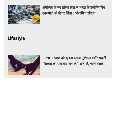
अमेरिका के नए टैरिफ बिल से भारत के इंजीनियरिंग
एक्सपोर्ट को लेकर चिंता : औद्योगिक संगठन
Lifestyle
First Love को भूलना इतना मुश्किल क्यों? पहली
मोहब्बत की याद बार-बार क्यों आती है, जानें इसके
पीछे का विज्ञान
आंवला का पानी बालों के लिए है वरदान! सफेद और
कमजोर बालों से मिलेगी राहत, घर पर ऐसे बनाकर करें
इस्तेमाल
Salman Khan PRP Therapy: बालों को
बचाने के लिए भाईजान ने लिया PRP का सहारा,