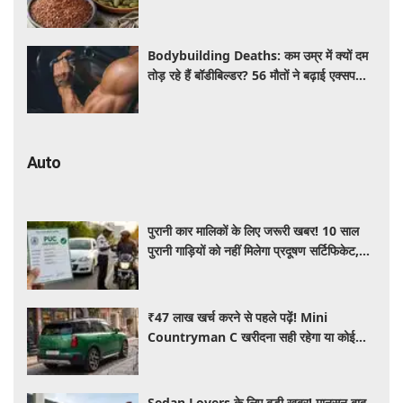
कई बीमारियां रहेंगी दूर
Bodybuilding Deaths: कम उम्र में क्यों दम
तोड़ रहे हैं बॉडीबिल्डर? 56 मौतों ने बढ़ाई एक्सपर्ट्स
की चिंता
Auto
पुरानी कार मालिकों के लिए जरूरी खबर! 10 साल
पुरानी गाड़ियों को नहीं मिलेगा प्रदूषण सर्टिफिकेट,
जानिए नए नियम
₹47 लाख खर्च करने से पहले पढ़ें! Mini
Countryman C खरीदना सही रहेगा या कोई
दूसरी लग्जरी SUV है बेहतर?
Sedan Lovers के लिए बड़ी खबर! मानसून बाद