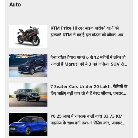
Auto
KTM Price Hike: बाइक खरीदने वालों को
झटका! KTM ने बढ़ाई इस मॉडल की कीमत, अब
₹15,000 महंगी हुई पावरफुल बाइक
पैसा रखिए तैयार! अगले 6 से 12 महीनों में लॉन्च हो
सकती हैं Maruti की ये 3 नई गाड़ियां, SUV से
MPV तक होगा धमाका
7 Seater Cars Under 20 Lakh: फैमिली के
लिए चाहिए बड़ी कार तो ये हैं बेस्ट ऑप्शन, दमदार
फीचर्स के साथ 20 लाख के अंदर कीमत
₹6.25 लाख में सनरूफ वाली कार! 33.73 KM
माइलेज के साथ बनी नंबर-1 सेलिंग कार, जमकर
खरीद रहे ग्राहक