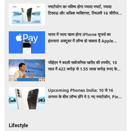
स्मार्टफोन का भविष्य होगा ज्यादा स्मार्ट, ज्यादा
टिकाऊ और अधिक व्यक्तिगत, रियलमी 16 सीरीज दे
रही इसकी झलक
भारत में जल्द खत्म होगा iPhone यूजर्स का
इंतजार! अक्टूबर में लॉन्च हो सकता है Apple
Pay, फोन टैप करते ही कर सकेंगे पेमेंट
जीईएम ने बदली सार्वजनिक खरीद की तस्वीर, 10
साल में 422 करोड़ से 1.55 लाख करोड़ रुपए के
पार पहुंचा कारोबार: पीयूष गोयल
Upcoming Phones India: 10 से 16
अगस्त के बीच लॉन्च होंगे ये 5 नए स्मार्टफोन, Pixel
11 Series समेत यहाँ देखे पूरी लिस्ट
Lifestyle