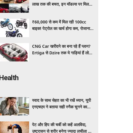
लाख तक की बचत, इन मॉडल्स पर मिल
रहे धांसू डिस्काउंट और ऑफर्स
₹60,000 से कम में मिल रही 100cc
बाइक! पेट्रोल का खर्च होगा कम, रोजाना
इस्तेमाल के लिए है शानदार ऑप्शन
CNG Car खरीदने का बना रहे हैं प्लान?
Ertiga से Dzire तक ये गाड़ियां हैं लोगों
की पहली पसंद, कीमत और माइलेज जानें
Health
स्वाद के साथ सेहत का भी रखें ध्यान, यूपी
एनएचएम ने बताया सही स्नैक चुनने का
तरीका
पेट और हिप की चर्बी को कहें अलविदा,
उष्ट्रासन से शरीर बनेगा ज्यादा लचीला और