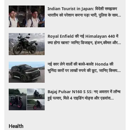
Indian Tourist in Japan: विदेशी समझकर
भारतीय को परेशान करना पड़ा भारी, पुलिस के सामने
मैनेजर की हुई फजीहत
Royal Enfield की नई Himalayan 440 में
क्या होगा खास? जानिए डिजाइन, इंजन,कीमत और
फीचर्स की डिटेल
नई कार लेने वालों की बल्ले-बल्ले! Honda की
चुनिंदा कारों पर लाखों रुपये की छूट, जानिए किसपर-
कितना डिस्काउंट
Bajaj Pulsar N160 S SS: नए अवतार में लॉन्च
हुई पल्सर, मिले 4 राइडिंग मोड्स और एडवांस
फीचर्स, जानें कीमत और खूबियां
Health