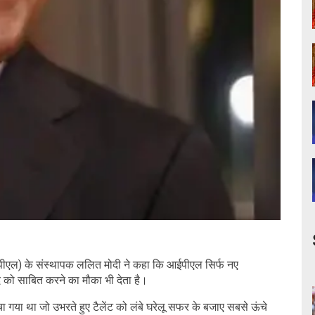
पीएल) के संस्थापक ललित मोदी ने कहा कि आईपीएल सिर्फ नए
 खुद को साबित करने का मौका भी देता है।
 गया था जो उभरते हुए टैलेंट को लंबे घरेलू सफर के बजाए सबसे ऊंचे