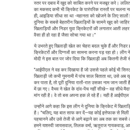
स्तर पर दबाव में खुद को साबित करने पर मजबूर करे। ललित
का मकसद कभी भी क्रिकेट के पारंपरिक रास्तों पर चलना नह
ही, आइडिया सीधा सा था -महानता को खोजने के लिए सालों
दुनिया के सबसे बेहतरीन खिलाड़ियों के सामने खुद को जाहि
खिलाड़ियों और निडर युवा क्रिकेटरों की लगातार आती लहर मे
वैसा ही हो रहा है जैसा सोचा गया था।"
ये उभरते हुए खिलाड़ी खेल का चेहरा बदल चुके हैं और निडर ह
क्रिकेटरों और दिग्गजों का सामना करना पड़ रहा हो। लीग ने 
मोदी ने इस बात पर जोर दिया कि खिलाड़ी अब कितनी तेजी स
"आईपीएल ने वह कर दिखाया है जो उससे पहले कोई भी सिस्
खिलाड़ी जो कभी गुमनामी में पांच साल बिताता था, उसे अब ख
कर पाता है, तो पूरी दुनिया रातों-रात उसका नाम जान जात
में छा गए। वैभव ने खेल के दांव-पेंच नहीं सीखे— वह सीधे म
मांग रही है। वे तो बस अपना हक ले रहे हैं। यही है आईपी
उन्होंने आगे कहा कि इस लीग ने दुनिया के क्रिकेट में खिला
है। "चलिए, यह बात साफ कर दें—यह कोई इत्तेफाक से मिली 
पहचानने और उसे तेजी से आगे बढ़ाने का अब तक का सबसे अस
हमने यशस्वी जायसवाल, तिलक वर्मा, ऋतुराज गायकवाड़, अर्शदी