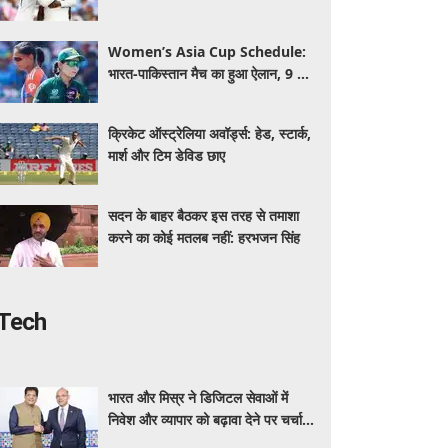
बनाए 363 रन
Women’s Asia Cup Schedule:
भारत-पाकिस्तान मैच का हुआ ऐलान, 9 दिन
के अंदर दोबारा हो सकती है हाईवोल्टेज
भिड़ंत
क्रिकेट ऑस्ट्रेलिया अवॉर्ड्स: हेड, स्टार्क,
मार्श और टिम डेविड छाए
सदन के बाहर बैठकर इस तरह से तमाशा
करने का कोई मतलब नहीं: हरभजन सिंह
Tech
भारत और मिस्र ने डिजिटल सेवाओं में
निवेश और व्यापार को बढ़ावा देने पर चर्चा
की: पीयूष गोयल