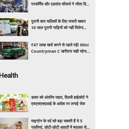
परफॉर्मेंस और एडवांस फीचर्स ने जीता दिल,
जानें कीमत और पूरी डिटेल
पुरानी कार मालिकों के लिए जरूरी खबर!
10 साल पुरानी गाड़ियों को नहीं मिलेगा
प्रदूषण सर्टिफिकेट, जानिए नए नियम
₹47 लाख खर्च करने से पहले पढ़ें! Mini
Countryman C खरीदना सही रहेगा या
कोई दूसरी लग्जरी SUV है बेहतर?
Health
डाबर को अंतरिम राहत, दिल्ली हाईकोर्ट ने
एफएसएसएआई के आदेश पर लगाई रोक
माइग्रेन के दर्द को बढ़ा सकती हैं ये 5
गलतियां, छोटी-छोटी आदतों में बदलाव से