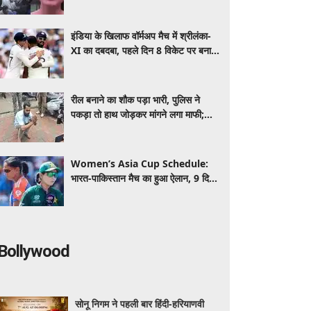
AISA अध्यक्ष नेहा बोरा पर फेंकी गई स्याही
इंडिया के खिलाफ वॉर्मअप मैच में श्रीलंका-
XI का दबदबा, पहले दिन 8 विकेट पर बनाए
363 रन
रील बनाने का शौक पड़ा भारी, पुलिस ने
पकड़ा तो हाथ जोड़कर मांगने लगा माफी;
बोला- ‘पड़ोसियों को डराया-धमकाया’
Women’s Asia Cup Schedule:
भारत-पाकिस्तान मैच का हुआ ऐलान, 9 दिन
के अंदर दोबारा हो सकती है हाईवोल्टेज
भिड़ंत
Bollywood
सोनू निगम ने पहली बार हिंदी-हरियाणवी