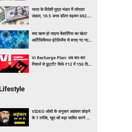
भारत के विदेशी मुद्रा भंडार में जोरदार
उछाल, 10.5 अरब डॉलर बढ़कर 692.9
अरब डॉलर पहुंचा फॉरेक्स रिजर्व
क्या खत्म हो जाएगा बैक्टीरिया का खेल?
आर्टिफिशियल इंटेलिजेंस से बनाए गए नए
वायरस ने बढ़ाई वैज्ञानिकों की उम्मीद
Vi Recharge Plan: अब बार-बार
रिचार्ज से छुट्टी? सिर्फ ₹12 में 150 दिन
तक अनलिमिटेड इंटरनेट, यहाँ पढ़िए पूरी
डिटेल
Lifestyle
VIDEO ओशो के अनुसार अहंकार छोड़ने
के 7 तरीके, खुद को बड़ा साबित करने की
जरूरत क्यों महसूस होती है