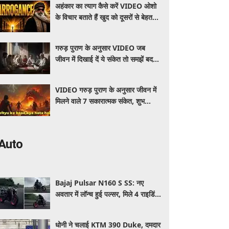
अहंकार का त्याग कैसे करें VIDEO ओशो
के विचार बताते हैं खुद को दूसरों से बेहतर
समझने की आदत कैसे छोड़ें
गरुड़ पुराण के अनुसार VIDEO जब
जीवन में दिखाई दें ये संकेत तो समझें बदल
रही है आपकी सोच और दिशा
VIDEO गरुड़ पुराण के अनुसार जीवन में
मिलने वाले 7 सकारात्मक संकेत, शुभ
बदलाव से जुड़े माने जाते हैं ये संकेत
Auto
Bajaj Pulsar N160 S SS: नए
अवतार में लॉन्च हुई पल्सर, मिले 4 राइडिंग
मोड्स और एडवांस फीचर्स, जानें कीमत और
खूबियां
धोनी ने चलाई KTM 390 Duke, दमदार