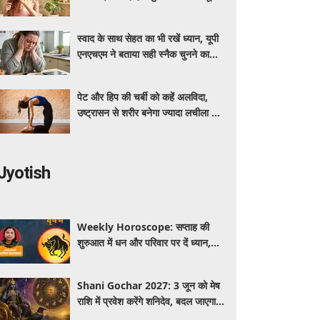
रखने का आसान तरीका
स्वाद के साथ सेहत का भी रखें ध्यान, यूपी
एनएचएम ने बताया सही स्नैक चुनने का
तरीका
पेट और हिप की चर्बी को कहें अलविदा,
उष्ट्रासन से शरीर बनेगा ज्यादा लचीला और
मजबूत
Jyotish
Weekly Horoscope: सप्ताह की
शुरुआत में धन और परिवार पर दें ध्यान,
मंगलवार-बुधवार करियर में प्रगति के संकेत
Shani Gochar 2027: 3 जून को मेष
राशि में प्रवेश करेंगे शनिदेव, बदल जाएगा
साढ़ेसाती का चक्र