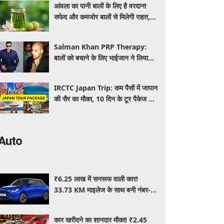
आंवला का पानी बालों के लिए है वरदान!
सफेद और कमजोर बालों से मिलेगी राहत,
घर पर ऐसे बनाकर करें इस्तेमाल
Salman Khan PRP Therapy:
बालों को बचाने के लिए भाईजान ने लिया
PRP का सहारा, जाने कितना आता है खर्च
IRCTC Japan Trip: कम पैसों में जापान
की सैर का मौका, 10 दिन के टूर पैकेज में
क्या-क्या मिलेगा? जानें पूरी जानकारी
Auto
₹6.25 लाख में सनरूफ वाली कार!
33.73 KM माइलेज के साथ बनी नंबर-1
सेलिंग कार, जमकर खरीद रहे ग्राहक
कार खरीदने का शानदार मौका! ₹2.45