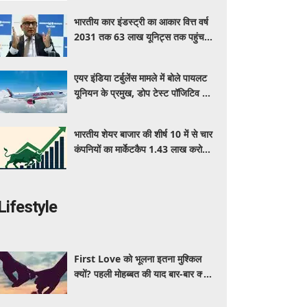
भारतीय कार इंडस्ट्री का आकार वित्त वर्ष
2031 तक 63 लाख यूनिट्स तक पहुंचने
की उम्मीद : आरसी भार्गव
एयर इंडिया टर्बुलेंस मामले में बोले पायलट
यूनियन के प्रमुख, डोप टेस्ट पॉजिटिव आने
पर रद्द हो सकता है पायलट का लाइसेंस
भारतीय शेयर बाजार की शीर्ष 10 में से चार
कंपनियों का मार्केटकैप 1.43 लाख करोड़
रुपए बढ़ा
Lifestyle
First Love को भूलना इतना मुश्किल
क्यों? पहली मोहब्बत की याद बार-बार क्यों
आती है, जानें इसके पीछे का विज्ञान