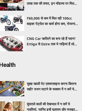
लाख तक की बचत, इन मॉडल्स पर मिल
रहे धांसू डिस्काउंट और ऑफर्स
₹60,000 से कम में मिल रही 100cc
बाइक! पेट्रोल का खर्च होगा कम, रोजाना
इस्तेमाल के लिए है शानदार ऑप्शन
CNG Car खरीदने का बना रहे हैं प्लान?
Ertiga से Dzire तक ये गाड़ियां हैं लोगों
की पहली पसंद, कीमत और माइलेज जानें
Health
सुबह खाली पेट एक्सरसाइज करना कितना
सही? वजन घटाने के चक्कर में न करें ये
गलती
घुंघराले बालों की देखभाल में न करें ये
गलतियां, जानिए इन्हें मुलायम और मजबूत